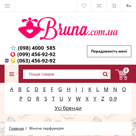
Ru
(098) 4000 585
Передзвоніть мені
(099) 456-92-92
(063) 456-92-92
0
A
B
C
D
E
F
G
H
I
J
K
L
M
N
O
P
Q
R
S
T
U
V
W
X
Y
Z
0-9
Усі бренди
Главная
Жіноча парфумерія