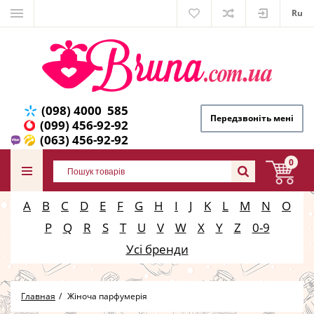
Ru
(098) 4000 585
Передзвоніть мені
(099) 456-92-92
(063) 456-92-92
0
A
B
C
D
E
F
G
H
I
J
K
L
M
N
O
P
Q
R
S
T
U
V
W
X
Y
Z
0-9
Усі бренди
Главная
Жіноча парфумерія