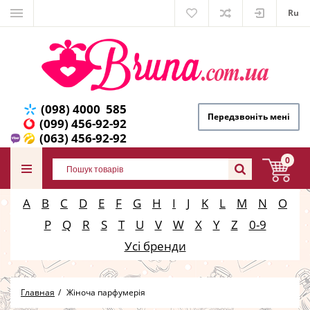
Ru
(098) 4000 585
Передзвоніть мені
(099) 456-92-92
(063) 456-92-92
0
A
B
C
D
E
F
G
H
I
J
K
L
M
N
O
P
Q
R
S
T
U
V
W
X
Y
Z
0-9
Усі бренди
Главная
Жіноча парфумерія