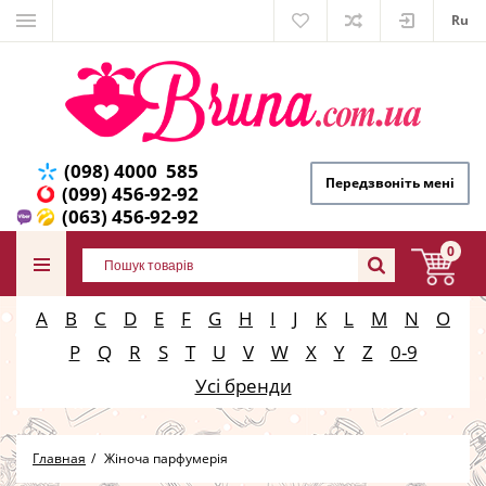
Ru
(098) 4000 585
Передзвоніть мені
(099) 456-92-92
(063) 456-92-92
0
A
B
C
D
E
F
G
H
I
J
K
L
M
N
O
P
Q
R
S
T
U
V
W
X
Y
Z
0-9
Усі бренди
Главная
Жіноча парфумерія