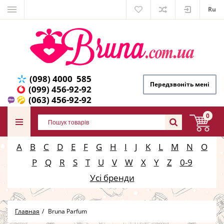
Ru
(098) 4000 585
Передзвоніть мені
(099) 456-92-92
(063) 456-92-92
0
A
B
C
D
E
F
G
H
I
J
K
L
M
N
O
P
Q
R
S
T
U
V
W
X
Y
Z
0-9
Усі бренди
Главная
Bruna Parfum