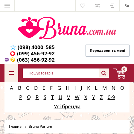
Ru
(098) 4000 585
Передзвоніть мені
(099) 456-92-92
(063) 456-92-92
0
A
B
C
D
E
F
G
H
I
J
K
L
M
N
O
P
Q
R
S
T
U
V
W
X
Y
Z
0-9
Усі бренди
Главная
Bruna Parfum