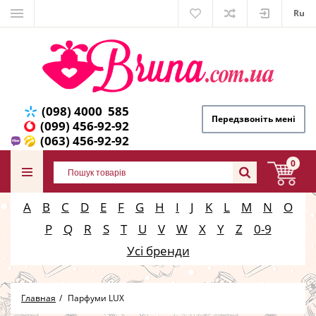
Ru
(098) 4000 585
Передзвоніть мені
(099) 456-92-92
(063) 456-92-92
0
A
B
C
D
E
F
G
H
I
J
K
L
M
N
O
P
Q
R
S
T
U
V
W
X
Y
Z
0-9
Усі бренди
Главная
Парфуми LUX