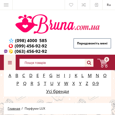
Ru
(098) 4000 585
Передзвоніть мені
(099) 456-92-92
(063) 456-92-92
0
A
B
C
D
E
F
G
H
I
J
K
L
M
N
O
P
Q
R
S
T
U
V
W
X
Y
Z
0-9
Усі бренди
Главная
Парфуми LUX