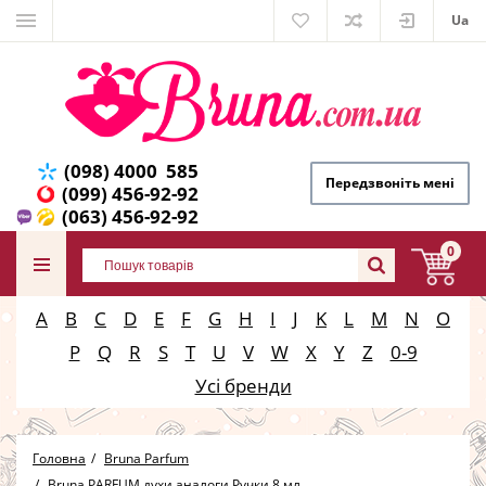
Ua
(098) 4000 585
Передзвоніть мені
(099) 456-92-92
(063) 456-92-92
0
A
B
C
D
E
F
G
H
I
J
K
L
M
N
O
P
Q
R
S
T
U
V
W
X
Y
Z
0-9
Усі бренди
Головна
Bruna Parfum
Bruna PARFUM духи аналоги Ручки 8 мл