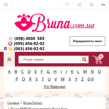
Ua
(098) 4000 585
Передзвоніть мені
(099) 456-92-92
(063) 456-92-92
0
A
B
C
D
E
F
G
H
I
J
K
L
M
N
O
P
Q
R
S
T
U
V
W
X
Y
Z
0-9
Усі бренди
Головна
Bruna Parfum
Bruna PARFUM духи аналоги Ручки 8 мл