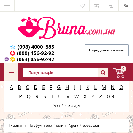
Ru
(098) 4000 585
Передзвоніть мені
(099) 456-92-92
(063) 456-92-92
0
A
B
C
D
E
F
G
H
I
J
K
L
M
N
O
P
Q
R
S
T
U
V
W
X
Y
Z
0-9
Усі бренди
Главная
Парфуми оригінали
Agent Provocateur