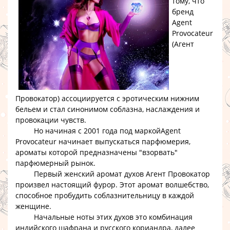
тому, что
бренд
Agent
Provocateur
(Агент
Провокатор)
ассоциируется с эротическим нижним
бельем и стал синонимом соблазна, наслаждения и
провокации чувств.
Но начиная с 2001 года под маркой
Agent
Provocateur
начинает выпускаться
парфюмерия
,
ароматы которой предназначены "взорвать"
парфюмерный
рынок.
Первый женский
аромат духов Агент Провокатор
произвел настоящий фурор. Этот аромат волшебство,
способное пробудить соблазнительницу в каждой
женщине.
Начальные ноты этих
духов
это комбинация
индийского шафрана и русского кориандра, далее