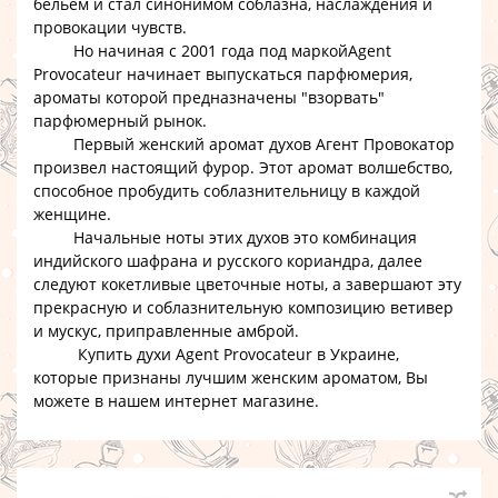
бельем и стал синонимом соблазна, наслаждения и
провокации чувств.
Но начиная с 2001 года под маркой
Agent
Provocateur
начинает выпускаться
парфюмерия
,
ароматы которой предназначены "взорвать"
парфюмерный
рынок.
Первый женский
аромат духов Агент Провокатор
произвел настоящий фурор. Этот аромат волшебство,
способное пробудить соблазнительницу в каждой
женщине.
Начальные ноты этих
духов
это комбинация
индийского шафрана и русского кориандра, далее
следуют кокетливые цветочные ноты, а завершают эту
прекрасную и соблазнительную композицию ветивер
и мускус, приправленные амброй.
Купить духи Agent Provocateur в Украине
,
которые признаны лучшим женским ароматом, Вы
можете в нашем
интернет магазине
.