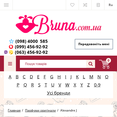
Ru
(098) 4000 585
Передзвоніть мені
(099) 456-92-92
(063) 456-92-92
0
A
B
C
D
E
F
G
H
I
J
K
L
M
N
O
P
Q
R
S
T
U
V
W
X
Y
Z
0-9
Усі бренди
Главная
Парфуми оригінали
Alexandre J