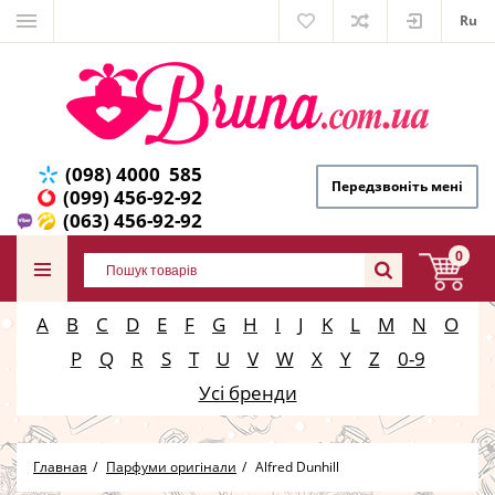
Ru
(098) 4000 585
Передзвоніть мені
(099) 456-92-92
(063) 456-92-92
0
A
B
C
D
E
F
G
H
I
J
K
L
M
N
O
P
Q
R
S
T
U
V
W
X
Y
Z
0-9
Усі бренди
Главная
Парфуми оригінали
Alfred Dunhill