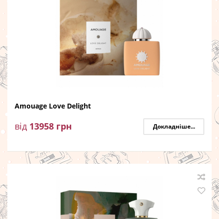
Amouage Love Delight
від
13958
грн
Докладніше...