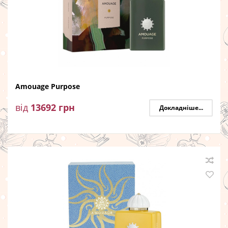
Amouage Purpose
від
13692
грн
Докладніше...