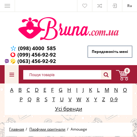
Ru
(098) 4000 585
Передзвоніть мені
(099) 456-92-92
(063) 456-92-92
0
A
B
C
D
E
F
G
H
I
J
K
L
M
N
O
P
Q
R
S
T
U
V
W
X
Y
Z
0-9
Усі бренди
Главная
Парфуми оригінали
Amouage