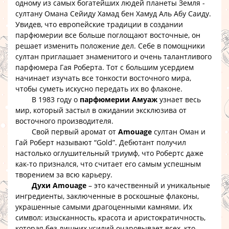
одному из самых богатейших людей планеты Земля -
султану Омана Сейиду Хамад бен Хамуд Аль Абу Саиду.
Увидев, что европейские традиции в создании
парфюмерии все больше поглощают восточные, он
решает изменить положение дел. Себе в помощники
султан приглашает знаменитого и очень талантливого
парфюмера Гая Роберта. Тот с большим усердием
начинает изучать все тонкости восточного мира,
чтобы суметь искусно передать их во флаконе.
В 1983 году о
парфюмерии Амуаж
узнает весь
мир, который застыл в ожидании эксклюзива от
восточного производителя.
Свой первый аромат от
Amouage
султан Оман и
Гай Роберт называют “Gold”. Дебютант получил
настолько оглушительный триумф, что Робертс даже
как-то признался, что считает его самым успешным
творением за всю карьеру.
Духи Amouage
– это качественный и уникальные
ингредиенты, заключенные в роскошные флаконы,
украшенные самыми драгоценными камнями. Их
символ: изысканность, красота и аристократичность,
которая без лишних усилий очаровывает всех, кто