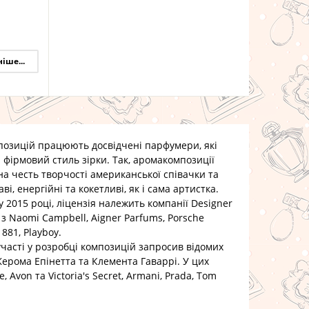
іше...
ицій працюють досвідчені парфумери, які
 фірмовий стиль зірки. Так, аромакомпозиції
 на честь творчості американської співачки та
ві, енергійні та кокетливі, як і сама артистка.
2015 році, ліцензія належить компанії Designer
з Naomi Campbell, Aigner Parfums, Porsche
1881, Playboy.
сті у розробці композицій запросив відомих
ерома Епінетта та Клемента Гаваррі. У цих
Avon та Victoria's Secret, Armani, Prada, Tom