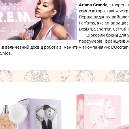
Ariana Grande
, створені
композитора, такі ж яскра
Перше видання вийшло у 
Parfums, яка співпрацює 
Design, Scherrer, Cerruti 
Зірковий бренд для уча
парфумерів: французів Ж
ів величезний досвід роботи з іменитими компаніями: L'Occitane, 
 Chloe.