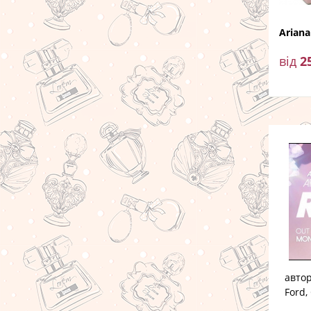
Ariana
від
2
автор
Ford,