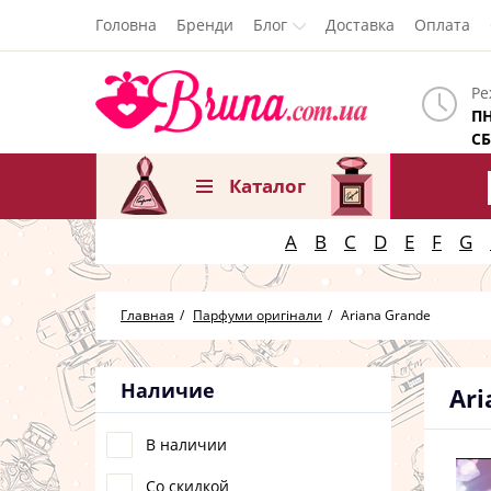
Головна
Бренди
Блог
Доставка
Оплата
Ре
ПН
СБ
Каталог
A
B
C
D
E
F
G
Главная
Парфуми оригінали
Ariana Grande
Наличие
Ari
В наличии
Со скидкой