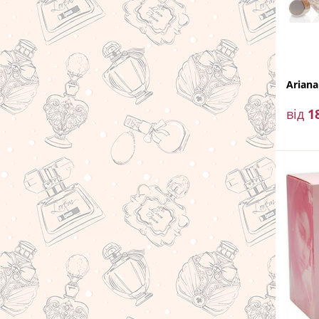
Ariana
від
1