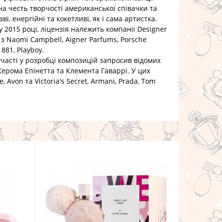
 на честь творчості американської співачки та
ві, енергійні та кокетливі, як і сама артистка.
2015 році, ліцензія належить компанії Designer
з Naomi Campbell, Aigner Parfums, Porsche
1881, Playboy.
сті у розробці композицій запросив відомих
ерома Епінетта та Клемента Гаваррі. У цих
Avon та Victoria's Secret, Armani, Prada, Tom