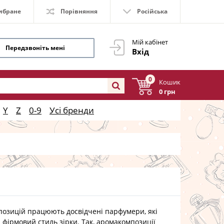
ибране
Порівняння
Російська
Мій кабінет
Передзвоніть мені
Вхід
0
Кошик
0 грн
Y
Z
0-9
Усі бренди
ицій працюють досвідчені парфумери, які
 фірмовий стиль зірки. Так, аромакомпозиції