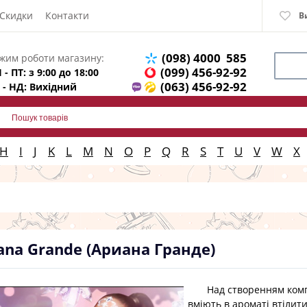
Скидки
Контакти
В
(098) 4000 585
жим роботи магазину:
(099) 456-92-92
 - ПТ: з 9:00 до 18:00
(063) 456-92-92
 - НД: Вихідний
H
I
J
K
L
M
N
O
P
Q
R
S
T
U
V
W
X
ana Grande (Ариана Гранде)
Над створенням композ
вміють в ароматі втілити