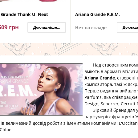
 Grande Thank U, Next
Ariana Grande R.E.M.
509
грн
Докладніше...
Нет на складе
Докладн
Над створенням композ
вміють в ароматі втілити
Ariana Grande
, створені
композитора, такі ж яскра
Перше видання вийшло у 
Parfums, яка співпрацює 
Design, Scherrer, Cerruti 
Зірковий бренд для уча
парфумерів: французів Ж
ів величезний досвід роботи з іменитими компаніями: L'Occitane, 
 Chloe.