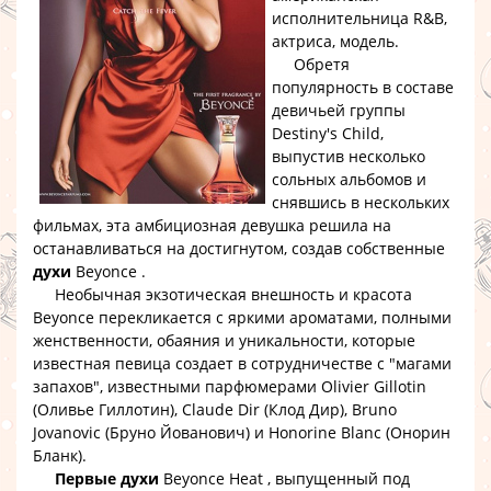
исполнительница R&B,
актриса, модель.
Обретя
популярность в составе
девичьей группы
Destiny's Child
,
выпустив несколько
сольных альбомов и
снявшись в нескольких
фильмах, эта амбициозная девушка решила на
останавливаться на достигнутом, создав собственные
духи
Beyonce
.
Необычная экзотическая внешность и красота
Beyonce
перекликается с яркими ароматами, полными
женственности, обаяния и уникальности, которые
известная певица создает в сотрудничестве с "магами
запахов", известными парфюмерами
Olivier Gillotin
(Оливье Гиллотин)
,
Claude Dir (Клод Дир)
,
Bruno
Jovanovic (Бруно Йованович) и Honorine Blanc (Онорин
Бланк)
.
Первые духи
Beyonce Heat
, выпущенный под