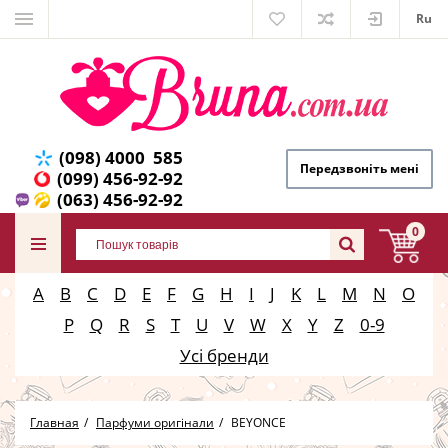
Ru
(098) 4000 585
Передзвоніть мені
(099) 456-92-92
(063) 456-92-92
0
A
B
C
D
E
F
G
H
I
J
K
L
M
N
O
P
Q
R
S
T
U
V
W
X
Y
Z
0-9
Усі бренди
Главная
Парфуми оригінали
BEYONCE