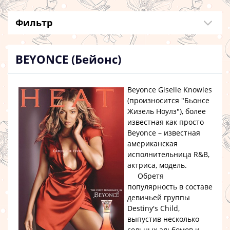
Фильтр
BEYONCE (Бейонс)
Beyonce Giselle Knowles
(произносится "Бьонсе
Жизель Ноулз")
, более
известная как просто
Beyonce
– известная
американская
исполнительница R&B,
актриса, модель.
Обретя
популярность в составе
девичьей группы
Destiny's Child
,
выпустив несколько
сольных альбомов и