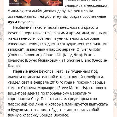
снявшись в нескольких
фильмах, эта амбициозная девушка решила на
останавливаться на достигнутом, создав собственные
духи
Beyonce
.
Необычная экзотическая внешность и красота
Beyonce
перекликается с яркими ароматами, полными
женственности, обаяния и уникальности, которые
известная певица создает в сотрудничестве с "магами
запахов", известными парфюмерами
Olivier Gillotin
(Оливье Гиллотин)
,
Claude Dir (Клод Дир)
,
Bruno
Jovanovic (Бруно Йованович) и Honorine Blanc (Онорин
Бланк)
.
Первые духи
Beyonce Heat
, выпущенный под
именем привлекательной и талантливой селебрити,
увидел свет в феврале 2010-го года и покорил сердце
самого
Стивена Морморис (Steve Mormoris)
, старшего
вице-президента по глобальному маркетингу
корпорации
Coty
. По его словам, среди ароматов
парфюмерной линии, которые планируется выпускать
в будущем, этот аромат будет олицетворять собой
вечную классику бренда
Beyonce
.