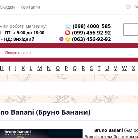
Скидки
Контакти
В
(098) 4000 585
жим роботи магазину:
(099) 456-92-92
 - ПТ: з 9:00 до 18:00
(063) 456-92-92
 - НД: Вихідний
H
I
J
K
L
M
N
O
P
Q
R
S
T
U
V
W
X
no Banani (Бруно Банани)
Bruno Banani
был ос
Вольфгангом Ясснером и