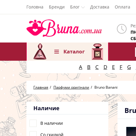
Головна
Бренди
Блог
Доставка
Оплата
Ре
ПН
СБ
Каталог
A
B
C
D
E
F
G
Главная
Парфуми оригінали
Bruno Banani
Наличие
Bru
В наличии
Со скидкой