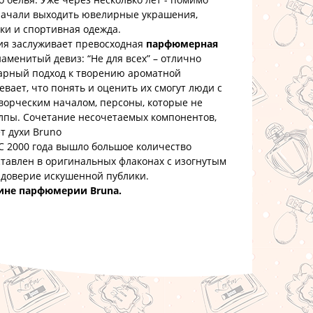
 начали выходить ювелирные украшения,
ки и спортивная одежда.
 заслуживает превосходная
парфюмерная
аменитый девиз: “Не для всех” – отлично
арный подход к творению ароматной
вает, что понять и оценить их смогут люди с
творческим началом, персоны, которые не
олпы. Сочетание несочетаемых компонентов,
ет духи Bruno
С 2000 года вышло большое количество
тавлен в оригинальных флаконах с изогнутым
и доверие искушенной публики.
ине парфюмерии Bruna.