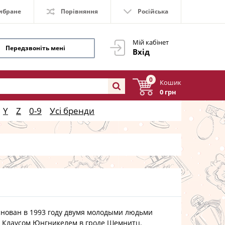
ибране
Порівняння
Російська
Мій кабінет
Передзвоніть мені
Вхід
0
Кошик
0 грн
Y
Z
0-9
Усі бренди
нован в 1993 году двумя молодыми людьми
 Клаусом Юнгникелем в гроде Шемнитц.