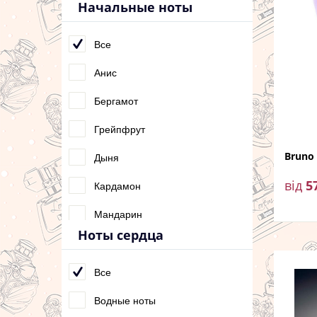
Начальные ноты
Все
Анис
Бергамот
Грейпфрут
Bruno
Дыня
від
5
Кардамон
Мандарин
Ноты сердца
Маракуйя
Розмарин
Все
Фиалка
Водные ноты