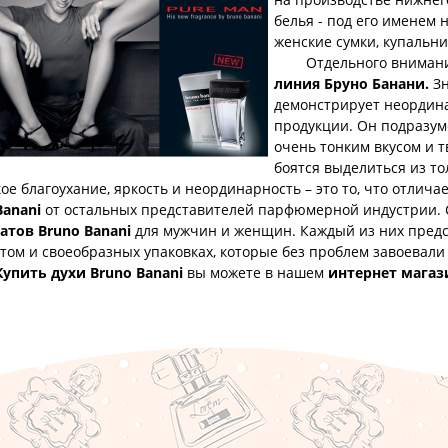
белья - под его именем
женские сумки, купальни
Отдельного внимания
линия Бруно Банани.
Зн
демонстрирует неордин
продукции. Он подразуме
очень тонким вкусом и 
боятся выделиться из т
ое благоухание, яркость и неординарность – это то, что отлича
Banani
от остальных представителей парфюмерной индустрии. 
атов Bruno Banani
для мужчин и женщин. Каждый из них предс
том и своеобразных упаковках, которые без проблем завоевал
Купить духи Bruno Banani
вы можете в нашем
интернет магаз