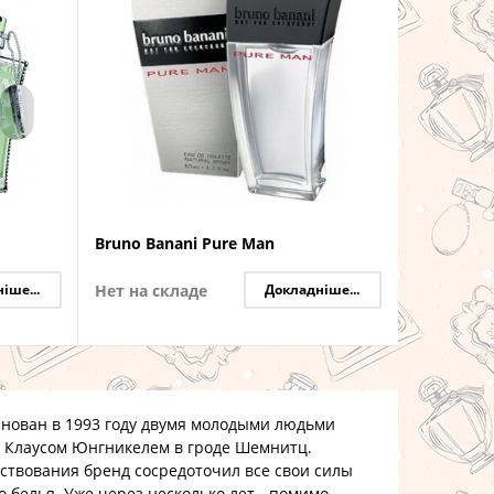
Bruno Banani Pure Man
іше...
Нет на складе
Докладніше...
нован в 1993 году двумя молодыми людьми
 Клаусом Юнгникелем в гроде Шемнитц.
ования бренд сосредоточил все свои силы
 белья. Уже через несколько лет - помимо