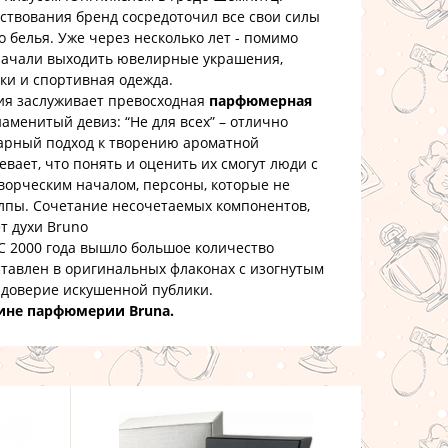
ования бренд сосредоточил все свои силы
 белья. Уже через несколько лет - помимо
 начали выходить ювелирные украшения,
ки и спортивная одежда.
 заслуживает превосходная
парфюмерная
аменитый девиз: “Не для всех” – отлично
арный подход к творению ароматной
вает, что понять и оценить их смогут люди с
творческим началом, персоны, которые не
олпы. Сочетание несочетаемых компонентов,
ет духи Bruno
С 2000 года вышло большое количество
тавлен в оригинальных флаконах с изогнутым
и доверие искушенной публики.
ине парфюмерии Bruna.