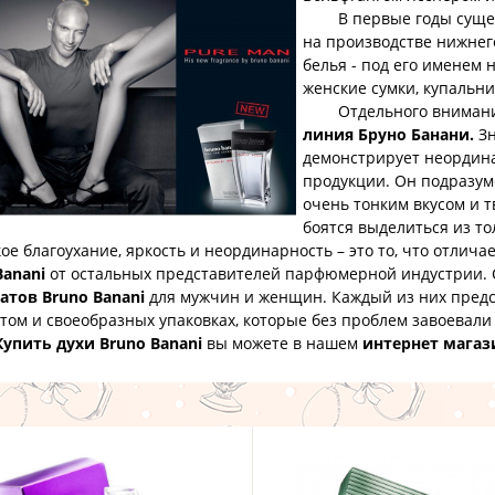
В первые годы существ
на производстве нижнего
белья - под его именем
женские сумки, купальни
Отдельного внимания
линия Бруно Банани.
Зн
демонстрирует неордин
продукции. Он подразуме
очень тонким вкусом и 
боятся выделиться из т
ое благоухание, яркость и неординарность – это то, что отлича
Banani
от остальных представителей парфюмерной индустрии. 
атов Bruno Banani
для мужчин и женщин. Каждый из них предс
том и своеобразных упаковках, которые без проблем завоевал
Купить духи Bruno Banani
вы можете в нашем
интернет магаз