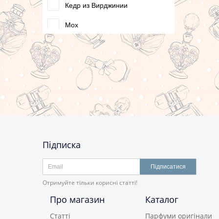
Кедр из Вирджинии
Мох
Мускус
Сандал
Підписка
Підписатися
Отримуйте тільки корисні статті!
Про магазин
Каталог
Статті
Парфуми оригінали