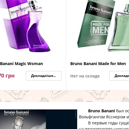
 Banani Magic Woman
Bruno Banani Made for Men
70
грн
Докладніше...
Нет на складе
Докладн
Bruno Banani
был ос
Вольфгангом Ясснером и
В первые годы существ
на производстве нижнего