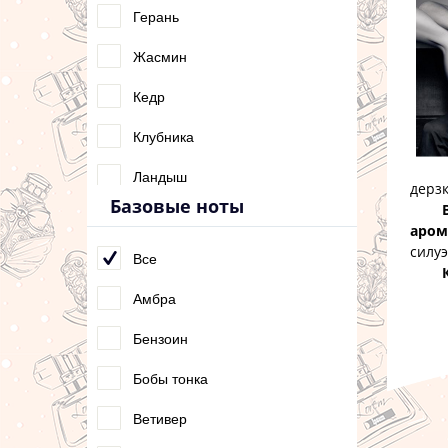
Ягоды
Герань
Жасмин
Кедр
Клубника
Ландыш
дерзк
Базовые ноты
Цикламен
аром
силуэ
Все
Амбра
Бензоин
Бобы тонка
Ветивер