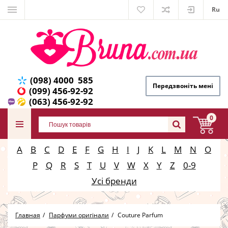
Ru
(098) 4000 585
Передзвоніть мені
(099) 456-92-92
(063) 456-92-92
0
A
B
C
D
E
F
G
H
I
J
K
L
M
N
O
P
Q
R
S
T
U
V
W
X
Y
Z
0-9
Усі бренди
Главная
Парфуми оригінали
Couture Parfum