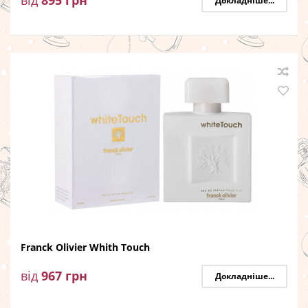
від
895
грн
Докладніше...
Franck Olivier Whith Touch
від
967
грн
Докладніше...