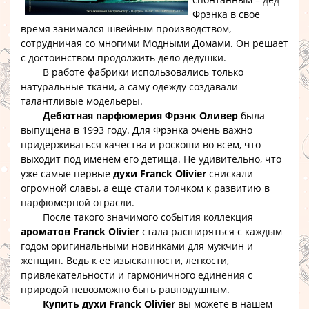
Фрэнка в свое
время занимался швейным производством,
сотрудничая со многими Модными Домами. Он решает
с достоинством продолжить дело дедушки.
В работе фабрики использовались только
натуральные ткани, а саму одежду создавали
талантливые модельеры.
Дебютная парфюмерия Фрэнк Оливер
была
выпущена в 1993 году. Для Фрэнка очень важно
придерживаться качества и роскоши во всем, что
выходит под именем его детища. Не удивительно, что
уже самые первые
духи Franck Olivier
снискали
огромной славы, а еще стали толчком к развитию в
парфюмерной отрасли.
После такого значимого события коллекция
ароматов Franck Olivier
стала расширяться с каждым
годом оригинальными новинками для мужчин и
женщин. Ведь к ее изысканности, легкости,
привлекательности и гармоничного единения с
природой невозможно быть равнодушным.
Купить духи Franck Olivier
вы можете в нашем