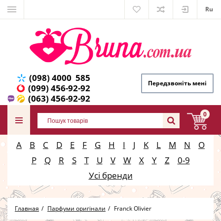
Ru
(098) 4000 585
Передзвоніть мені
(099) 456-92-92
(063) 456-92-92
0
A
B
C
D
E
F
G
H
I
J
K
L
M
N
O
P
Q
R
S
T
U
V
W
X
Y
Z
0-9
Усі бренди
Главная
Парфуми оригінали
Franck Olivier