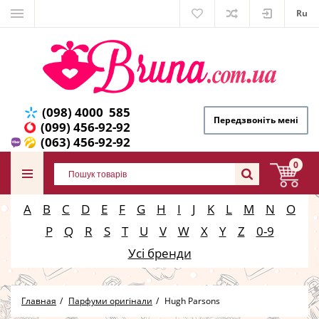
Ru
(098) 4000 585
Передзвоніть мені
(099) 456-92-92
(063) 456-92-92
0
A
B
C
D
E
F
G
H
I
J
K
L
M
N
O
P
Q
R
S
T
U
V
W
X
Y
Z
0-9
Усі бренди
Главная
Парфуми оригінали
Hugh Parsons