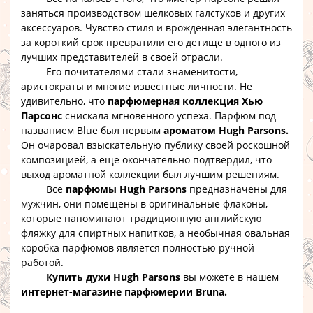
заняться производством шелковых галстуков и других
аксессуаров. Чувство стиля и врожденная элегантность
за короткий срок превратили его детище в одного из
лучших представителей в своей отрасли.
Его почитателями стали знаменитости,
аристократы и многие известные личности. Не
удивительно, что
парфюмерная коллекция Хью
Парсонс
снискала мгновенного успеха. Парфюм под
названием Blue был первым
ароматом Hugh Parsons.
Он очаровал взыскательную публику своей роскошной
композицией, а еще окончательно подтвердил, что
выход ароматной коллекции был лучшим решениям.
Все
парфюмы Hugh Parsons
предназначены для
мужчин, они помещены в оригинальные флаконы,
которые напоминают традиционную английскую
фляжку для спиртных напитков, а необычная овальная
коробка парфюмов является полностью ручной
работой.
Купить духи Hugh Parsons
вы можете в нашем
интернет-магазине парфюмерии Bruna.