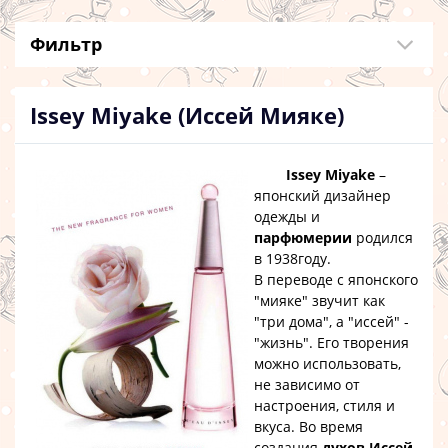
Фильтр
Issey Miyake (Иссей Мияке)
Issey Miyake
–
японский дизайнер
одежды и
парфюмерии
родился
в 1938году.
В переводе с японского
"мияке" звучит как
"три дома", а "иссей" -
"жизнь". Его творения
можно использовать,
не зависимо от
настроения, стиля и
вкуса. Во время
создания
духов Иссей