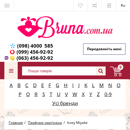
Ru
(098) 4000 585
Передзвоніть мені
(099) 456-92-92
(063) 456-92-92
0
A
B
C
D
E
F
G
H
I
J
K
L
M
N
O
P
Q
R
S
T
U
V
W
X
Y
Z
0-9
Усі бренди
Главная
Парфуми оригінали
Issey Miyake