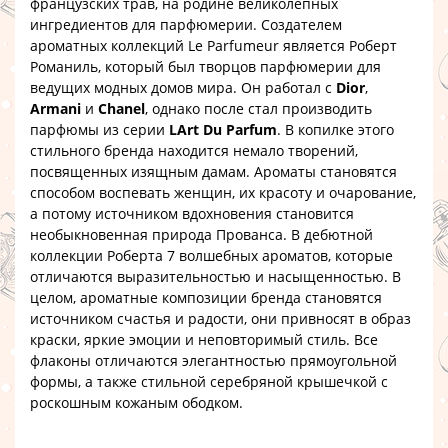
французских трав, на родине великолепных
ингредиентов для парфюмерии. Создателем
ароматных коллекций Le Parfumeur является Роберт
Романиль, который был творцов парфюмерии для
ведущих модных домов мира. Он работал с
Dior
,
Armani
и
Chanel
, однако после стал производить
парфюмы из серии
LArt Du Parfum
. В копилке этого
стильного бренда находится немало творений,
посвященных изящным дамам. Ароматы становятся
способом воспевать женщин, их красоту и очарование,
а потому источником вдохновения становится
необыкновенная природа Прованса. В дебютной
коллекции Роберта 7 волшебных ароматов, которые
отличаются выразительностью и насыщенностью. В
целом, ароматные композиции бренда становятся
источником счастья и радости, они привносят в образ
краски, яркие эмоции и неповторимый стиль. Все
флаконы отличаются элегантностью прямоугольной
формы, а также стильной серебряной крышечкой с
роскошным кожаным ободком.