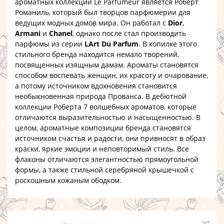
ароматных коллекций Le Parfumeur является Роберт
Романиль, который был творцов парфюмерии для
ведущих модных домов мира. Он работал с
Dior
,
Armani
и
Chanel
, однако после стал производить
парфюмы из серии
LArt Du Parfum
. В копилке этого
стильного бренда находится немало творений,
посвященных изящным дамам. Ароматы становятся
способом воспевать женщин, их красоту и очарование,
а потому источником вдохновения становится
необыкновенная природа Прованса. В дебютной
коллекции Роберта 7 волшебных ароматов, которые
отличаются выразительностью и насыщенностью. В
целом, ароматные композиции бренда становятся
источником счастья и радости, они привносят в образ
краски, яркие эмоции и неповторимый стиль. Все
флаконы отличаются элегантностью прямоугольной
формы, а также стильной серебряной крышечкой с
роскошным кожаным ободком.