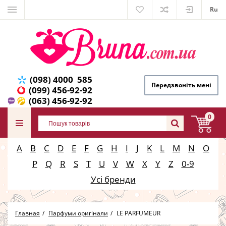
Ru
(098) 4000 585
Передзвоніть мені
(099) 456-92-92
(063) 456-92-92
0
A
B
C
D
E
F
G
H
I
J
K
L
M
N
O
P
Q
R
S
T
U
V
W
X
Y
Z
0-9
Усі бренди
Главная
Парфуми оригінали
LE PARFUMEUR