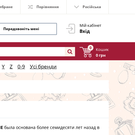
ибране
Порівняння
Російська
Мій кабінет
Передзвоніть мені
Вхід
0
Кошик
0 грн
Y
Z
0-9
Усі бренди
ME
была основана более семидесяти лет назад в