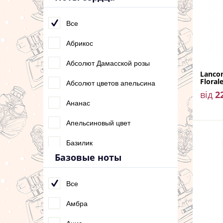
Болгарская роза
Ваниль
Все
Гиацинт
Абрикос
Грасская роза
Абсолют Дамасской розы
Lanco
Floral
Грейпфрут
Абсолют цветов апельсина
від
2
Груша
Ананас
Жасмин
Апельсиновый цвет
Жимолость
Базилик
Базовые ноты
Имбирь
Бергамот
Инжир
Ваниль
Все
Клементин
Водные ноты
Амбра
Клюква
Груша