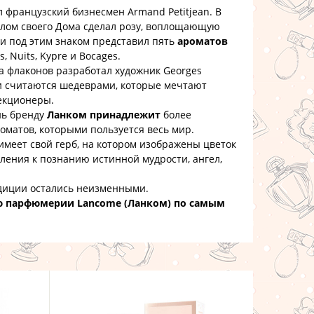
ранцузский бизнесмен Armand Petitjean. В
волом своего Дома сделал розу, воплощающую
 и под этим знаком представил пять
ароматов
s, Nuits, Kypre и Bocages.
лаконов разработал художник Georges
и считаются шедеврами, которые мечтают
екционеры.
ь бренду
Ланком принадлежит
более
оматов, которыми пользуется весь мир.
имеет свой герб, на котором изображены цветок
мления к познанию истинной мудрости, ангел,
диции остались неизменными.
ю парфюмерии Lancome (Ланком) по самым