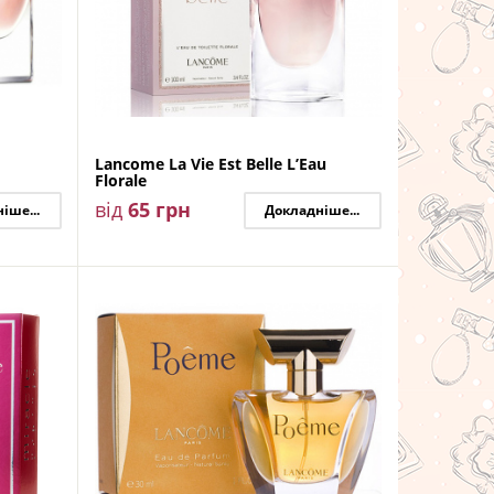
Lancome La Vie Est Belle L’Eau
Florale
від
65
грн
іше...
Докладніше...