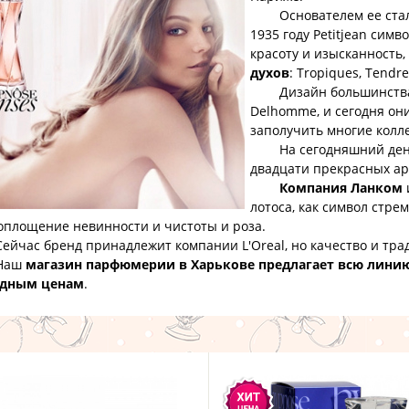
Основателем ее стал ф
1935 году Petitjean сим
красоту и изысканность,
духов
: Tropiques, Tendre
Дизайн большинства ф
Delhomme, и сегодня он
заполучить многие колл
На сегодняшний ден
двадцати прекрасных ар
Компания Ланком
лотоса, как символ стре
воплощение невинности и чистоты и роза.
ас бренд принадлежит компании L'Oreal, но качество и тра
аш
магазин парфюмерии в Харькове предлагает всю лини
дным ценам
.