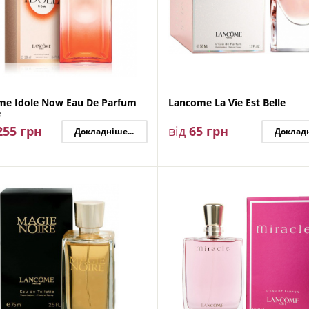
me Idole Now Eau De Parfum
Lancome La Vie Est Belle
e
255
грн
від
65
грн
Докладніше...
Докладн