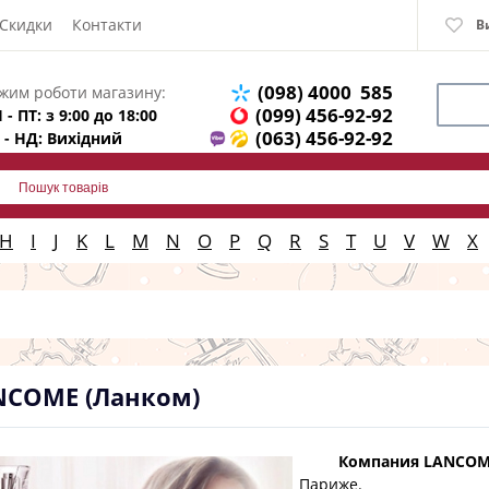
Скидки
Контакти
В
(098) 4000 585
жим роботи магазину:
(099) 456-92-92
 - ПТ: з 9:00 до 18:00
(063) 456-92-92
 - НД: Вихідний
H
I
J
K
L
M
N
O
P
Q
R
S
T
U
V
W
X
NCOME (Ланком)
Компания LANCO
Париже.