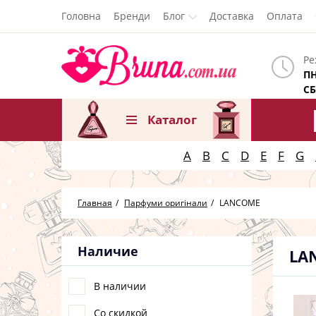
Головна
Бренди
Блог
Доставка
Оплата
Ре
ПН
СБ
Каталог
A
B
C
D
E
F
G
Главная
Парфуми оригінали
LANCOME
Наличие
LA
В наличии
Со скидкой