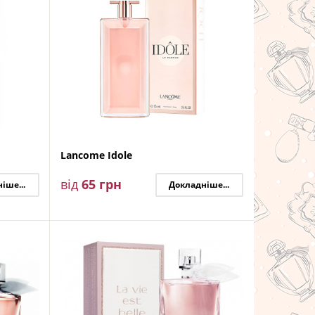
Lancome Idole
від
65
грн
іше...
Докладніше...