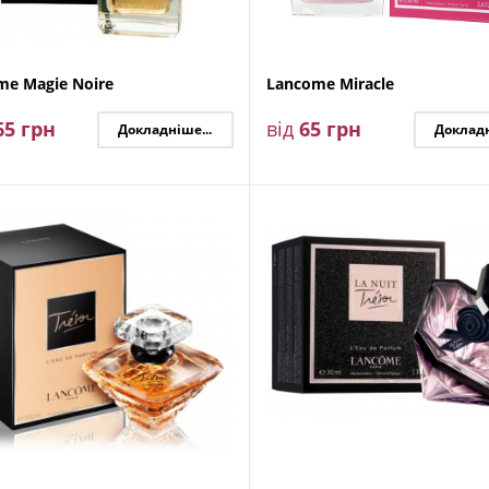
me Magie Noire
Lancome Miracle
65
грн
від
65
грн
Докладніше...
Докладн