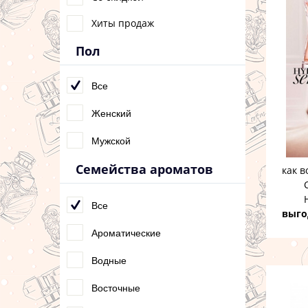
Хиты продаж
Пол
Все
Женский
Мужской
Семейства ароматов
как 
Сейч
Н
Все
выго
Ароматические
Водные
Восточные