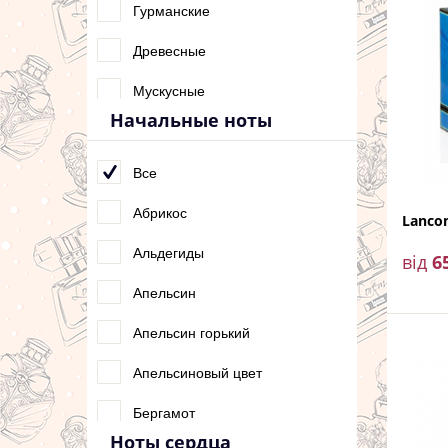
Гурманские
Древесные
Мускусные
Начальные ноты
Ориентальные
Сладкие
Все
Фруктовые
Абрикос
Lanco
Фужерные
Альдегиды
від
6
Цветочные
Апельсин
Цитрусовые
Апельсин горький
Шипровые
Апельсиновый цвет
Бергамот
Ноты сердца