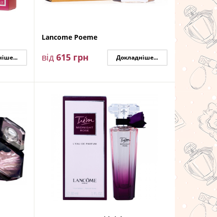
Lancome Poeme
від
615
грн
іше...
Докладніше...