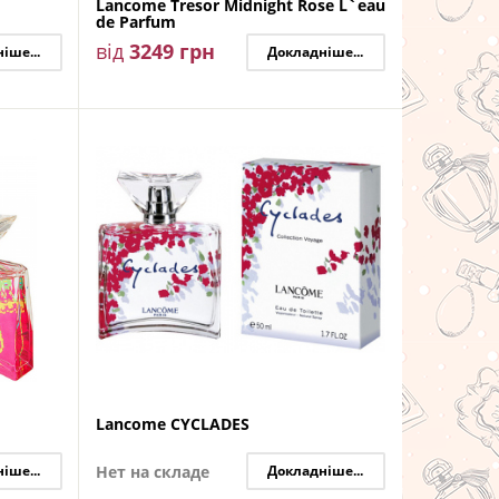
Lancome Tresor Midnight Rose L`eau
de Parfum
від
3249
грн
іше...
Докладніше...
Lancome CYCLADES
іше...
Нет на складе
Докладніше...