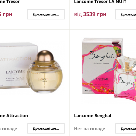
me Tresor
Lancome Tresor LA NUIT
5
грн
від
3539
грн
Докладніше...
Докладн
e Attraction
Lancome Benghal
а складе
Докладніше...
Нет на складе
Докладн