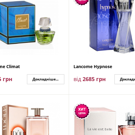
me Climat
Lancome Hypnose
5
грн
від
2685
грн
Докладніше...
Докладн