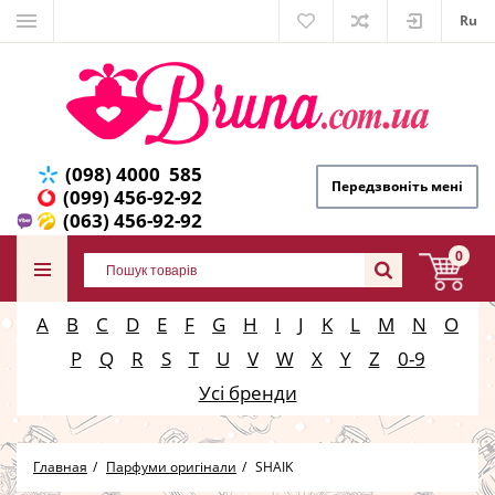
Ru
(098) 4000 585
Передзвоніть мені
(099) 456-92-92
(063) 456-92-92
0
A
B
C
D
E
F
G
H
I
J
K
L
M
N
O
P
Q
R
S
T
U
V
W
X
Y
Z
0-9
Усі бренди
Главная
Парфуми оригінали
SHAIK