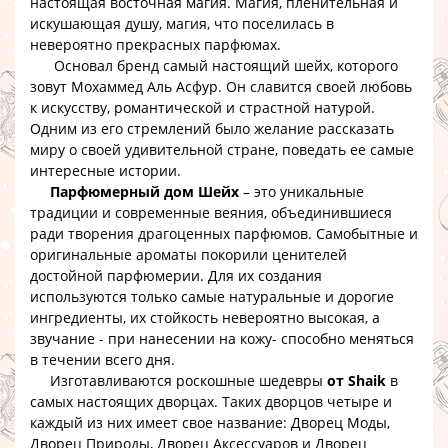
настоящая восточная магия. Магия, пленительная и
искушающая душу, магия, что поселилась в
невероятно прекрасных парфюмах.
Основал бренд самый настоящий шейх, которого
зовут Мохаммед Аль Асфур. Он славится своей любовь
к искусству, романтической и страстной натурой.
Одним из его стремлений было желание рассказать
миру о своей удивительной стране, поведать ее самые
интересные истории.
Парфюмерный дом Шейх
– это уникальные
традиции и современные веяния, объединившиеся
ради творения драгоценных парфюмов. Самобытные и
оригинальные ароматы покорили ценителей
достойной парфюмерии. Для их создания
используются только самые натуральные и дорогие
ингредиенты, их стойкость невероятно высокая, а
звучание - при нанесении на кожу- способно меняться
в течении всего дня.
Изготавливаются роскошные шедевры
от Shaik
в
самых настоящих дворцах. Таких дворцов четыре и
каждый из них имеет свое название: Дворец Моды,
Дворец Природы, Дворец Аксессуаров и Дворец