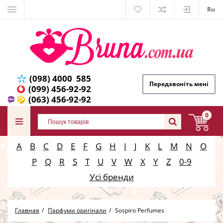
Ru
(098) 4000 585
Передзвоніть мені
(099) 456-92-92
(063) 456-92-92
0
A
B
C
D
E
F
G
H
I
J
K
L
M
N
O
P
Q
R
S
T
U
V
W
X
Y
Z
0-9
Усі бренди
Главная
Парфуми оригінали
Sospiro Perfumes