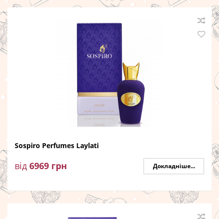
Sospiro Perfumes Laylati
від
6969
грн
Докладніше...