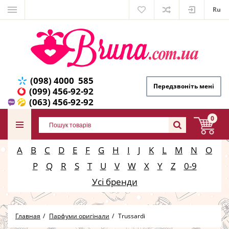
Ru
(098) 4000 585
Передзвоніть мені
(099) 456-92-92
(063) 456-92-92
0
A
B
C
D
E
F
G
H
I
J
K
L
M
N
O
P
Q
R
S
T
U
V
W
X
Y
Z
0-9
Усі бренди
Главная
Парфуми оригінали
Trussardi