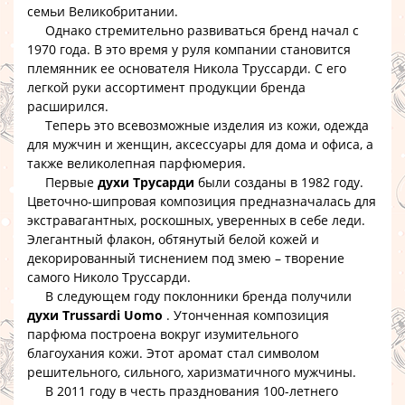
семьи Великобритании.
Однако стремительно развиваться бренд начал с
1970 года. В это время у руля компании становится
племянник ее основателя Никола Труссарди. С его
легкой руки ассортимент продукции бренда
расширился.
Теперь это всевозможные изделия из кожи, одежда
для мужчин и женщин, аксессуары для дома и офиса, а
также великолепная парфюмерия.
Первые
духи Трусарди
были созданы в 1982 году.
Цветочно-шипровая композиция предназначалась для
экстравагантных, роскошных, уверенных в себе леди.
Элегантный флакон, обтянутый белой кожей и
декорированный тиснением под змею – творение
самого Николо Труссарди.
В следующем году поклонники бренда получили
духи Trussardi Uomo
. Утонченная композиция
парфюма построена вокруг изумительного
благоухания кожи. Этот аромат стал символом
решительного, сильного, харизматичного мужчины.
В 2011 году в честь празднования 100-летнего