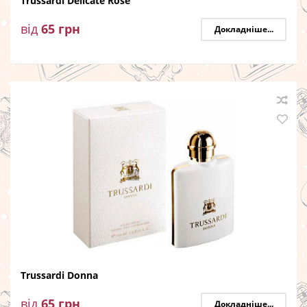
Trussardi Delicate Rose
від
65
грн
Докладніше...
Trussardi Donna
від
65
грн
Докладніше...