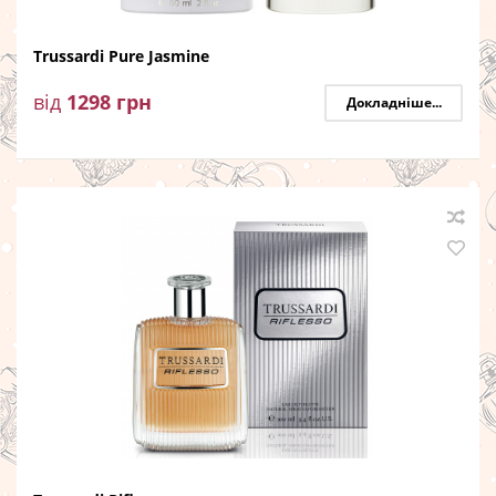
Trussardi Pure Jasmine
від
1298
грн
Докладніше...