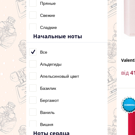
Пряные
Свежие
Сладкие
Начальные ноты
Фруктовые
Фужерные
Все
Valent
Цветочные
Альдегиды
від
4
Цитрусовые
Апельсиновый цвет
Шипровые
Базилик
Бергамот
Ваниль
Вишня
Ноты сердца