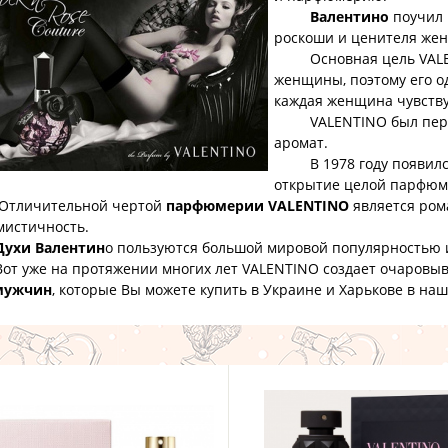
Валентино
поучил 
роскоши и ценителя жен
Основная цель VALENT
женщины, поэтому его о
каждая женщина чувству
VALENTINO был первым
аромат.
В 1978 году появился 
открытие целой парфюм
ичительной чертой
парфюмерии VALENTINO
является ром
мистичность.
Духи Валентин
о пользуются большой мировой популярностью 
уже на протяжении многих лет VALENTINO создает очаров
мужчин
, которые Вы можете купить в Украине и Харькове в на