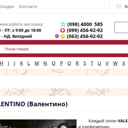
Скидки
Контакти
В
(098) 4000 585
жим роботи магазину:
(099) 456-92-92
 - ПТ: з 9:00 до 18:00
(063) 456-92-92
 - НД: Вихідний
H
I
J
K
L
M
N
O
P
Q
R
S
T
U
V
W
X
LENTINO (Валентино)
Каждый сезон
VALE
и парфюмерию.