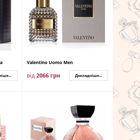
ma
Valentino Uomo Men
від
2066
грн
іше...
Докладніше...