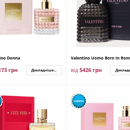
ino Donna
Valentino Uomo Born In Ro
173
грн
від
5426
грн
Докладніше...
Докладн