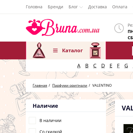
Головна
Бренди
Блог
Доставка
Оплата
Ре
ПН
СБ
Каталог
A
B
C
D
E
F
G
Главная
Парфуми оригінали
VALENTINO
Наличие
VA
В наличии
Со скидкой