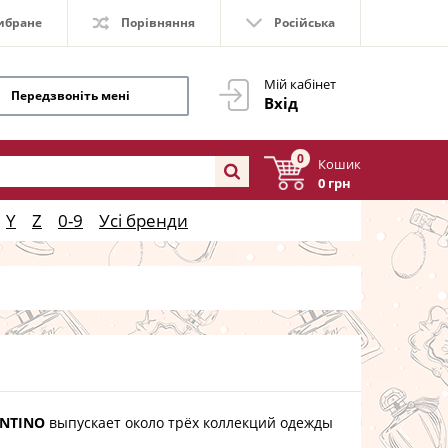
ибране
Порівняння
Російська
Мій кабінет
Передзвоніть мені
Вхід
0
Кошик
0 грн
Y
Z
0-9
Усі бренди
NTINO
выпускает около трёх коллекций одежды