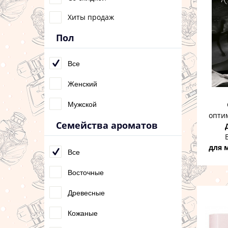
Хиты продаж
Пол
Все
Женский
Отл
Мужской
опти
Семейства ароматов
Вот 
для 
Все
Восточные
Древесные
Кожаные