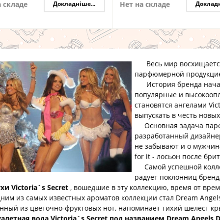
а складе
Докладніше...
Нет на складе
Докладн
Весь мир восхищается 
парфюмерной продукцией 
История бренда начала
популярные и высокооп
становятся ангелами Vict
выпускать в честь новы
Основная задача парфю
разработанный дизайне
не забывают и о мужчин
for it - лосьон после бри
Самой успешной коллек
радует поклонниц бренда
хи Victoria`s Secret
, вошедшие в эту коллекцию, время от вр
м из самых известных ароматов коллекции стал Dream Angels
анный из цветочно-фруктовых нот, напоминает тихий шелест кр
уалетная вода Victoria`s Secret под названием Dream Angels D