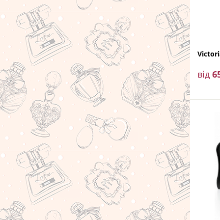
Лилия
Мох
Мускус
Victor
Сандал
від
6
Сладкие ноты
Фиалка
Фрезия