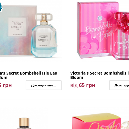
ia's Secret Bombshell Isle Eau
Victoria's Secret Bombshells 
rfum
Bloom
5
грн
від
65
грн
Докладніше...
Докладн