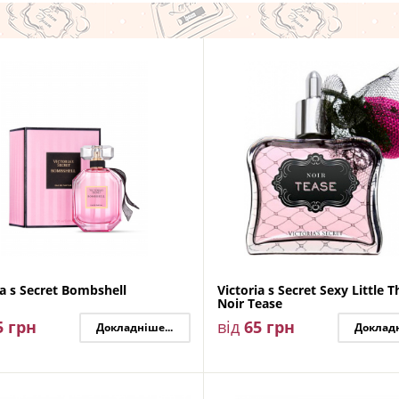
ia s Secret Bombshell
Victoria s Secret Sexy Little T
Noir Tease
5
грн
від
65
грн
Докладніше...
Докладн