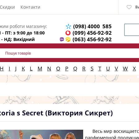
Скидки
Контакти
В
(098) 4000 585
жим роботи магазину:
(099) 456-92-92
 - ПТ: з 9:00 до 18:00
(063) 456-92-92
 - НД: Вихідний
H
I
J
K
L
M
N
O
P
Q
R
S
T
U
V
W
X
toria s Secret (Виктория Сикрет)
Весь мир восхищается 
парфюмерной продукцией 