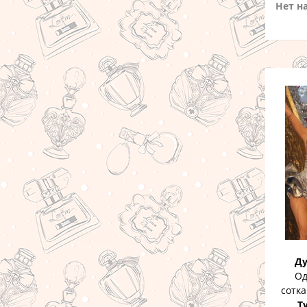
Нет н
Ду
Одни
сотк
Т