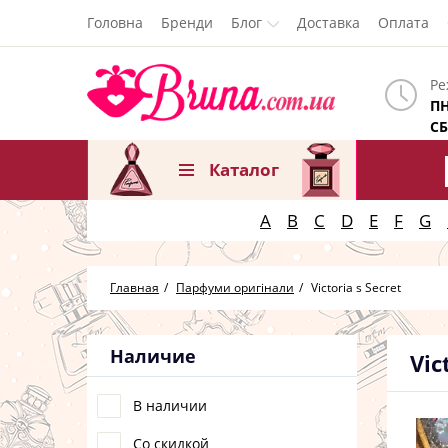
Головна
Бренди
Блог
Доставка
Оплата
Ре
ПН
СБ
Каталог
A
B
C
D
E
F
G
Главная
Парфуми оригінали
Victoria s Secret
Наличие
Vic
В наличии
Со скидкой