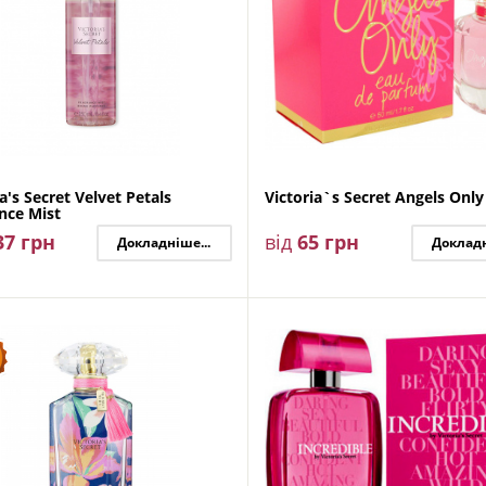
ia's Secret Velvet Petals
Victoria`s Secret Angels Only
nce Mist
37
грн
від
65
грн
Докладніше...
Докладн