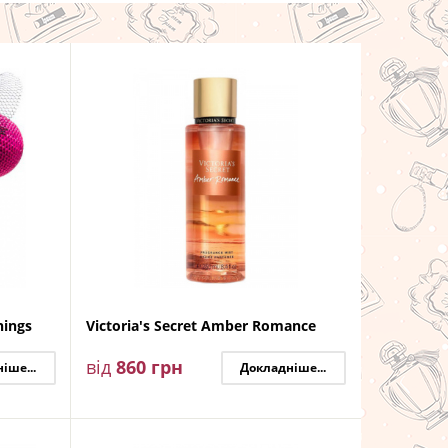
hings
Victoria's Secret Amber Romance
від
860
грн
іше...
Докладніше...