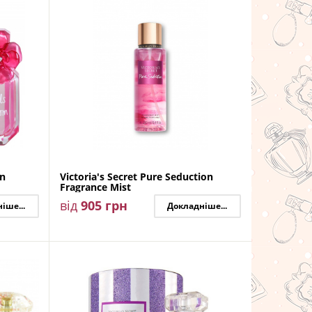
in
Victoria's Secret Pure Seduction
Fragrance Mist
від
905
грн
іше...
Докладніше...