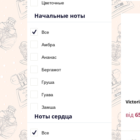
Цветочные
Начальные ноты
Все
Амбра
Ананас
Бергамот
Груша
Гуава
Victor
Замша
від
6
Ноты сердца
Клубника
Личи
Все