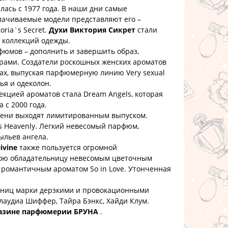
сь с 1977 года. В наши дни самые
лачиваемые модели представляют его –
oria`s Secret.
Духи Виктория Сикрет
стали
х коллекций одежды.
мов – дополнить и завершить образ,
рами. Создатели роскошных женских ароматов
ах, выпуская парфюмерную линию Very sexual
тья и одеколон.
цией ароматов стала Dream Angels, которая
 с 2000 года.
емени выходят лимитированным выпуском.
 Heavenly. Легкий невесомый парфюм,
ыльев ангела.
ivine
также пользуется огромной
вою обладательницу невесомым цветочным
 романтичным ароматом So in Love. Утонченная
онниц марки дерзкими и провокационными
аудиа Шиффер, Тайра Бэнкс, Хайди Клум.
газине парфюмерии БРУНА
.