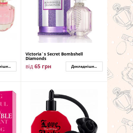
Victoria`s Secret Bombshell
Diamonds
від
65
грн
іше...
Докладніше...