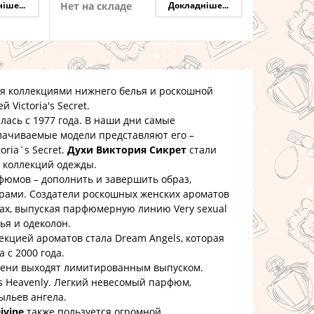
іше...
Нет на складе
Докладніше...
коллекциями нижнего белья и роскошной
Victoria's Secret.
сь с 1977 года. В наши дни самые
лачиваемые модели представляют его –
oria`s Secret.
Духи Виктория Сикрет
стали
х коллекций одежды.
мов – дополнить и завершить образ,
рами. Создатели роскошных женских ароматов
ах, выпуская парфюмерную линию Very sexual
тья и одеколон.
цией ароматов стала Dream Angels, которая
 с 2000 года.
емени выходят лимитированным выпуском.
 Heavenly. Легкий невесомый парфюм,
ыльев ангела.
ivine
также пользуется огромной