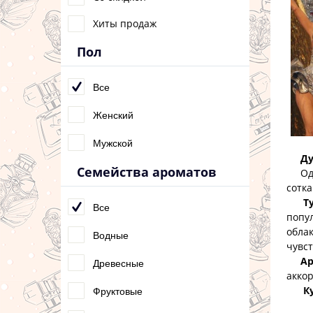
Хиты продаж
Пол
Все
Женский
Мужской
Ду
Семейства ароматов
Одни
сотк
Т
Все
попу
обла
Водные
чувс
Ар
Древесные
акко
К
Фруктовые