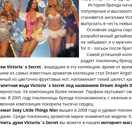
История бренда начала
популярные и высокооп
становятся ангелами Vict
выпускать в честь новы
Основная задача парфю
разработанный дизайне
не забывают и о мужчин
for it - лосьон после бри
Самой успешной коллек
радует поклонниц бренда
хи Victoria`s Secret
, вошедшие в эту коллекцию, время от вр
м из самых известных ароматов коллекции стал Dream Angels
анный из цветочно-фруктовых нот, напоминает тихий шелест кр
уалетная вода Victoria`s Secret под названием Dream Angels D
лярностью. Ее композиция более нежная. Парфюм окутывает с
ком. В 2005 году поклонницы бренда познакомились с нежным и
твенная композиция покорила тысячи сердец.
омат Sexy Little Things Nior
вышел в 2008 году и удивил покл
рдами. Среди поклонниц ароматов марки знаменитые модели: Кл
упить духи Victoria`s Secret
вы можете в нашем
интернет-ма