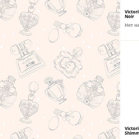
Victori
Noir
Нет н
Victor
Shimm