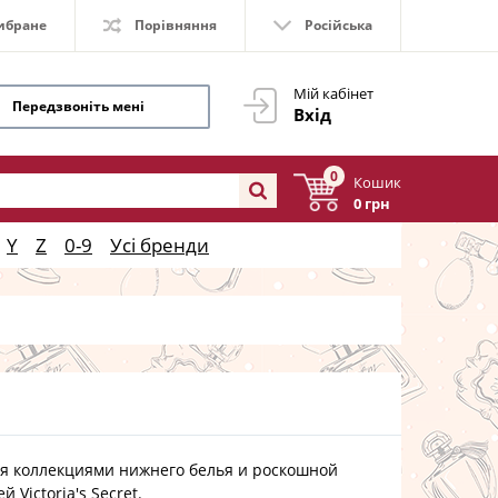
ибране
Порівняння
Російська
Мій кабінет
Передзвоніть мені
Вхід
0
Кошик
0 грн
Y
Z
0-9
Усі бренди
коллекциями нижнего белья и роскошной
Victoria's Secret.