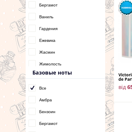
Лотос
Бергамот
Малина
Ваниль
Мандарин
Гардения
Маракуйя
Ежевика
Нарцисс
Жасмин
Перец Розовый
Жимолость
Базовые ноты
Victor
Персик
Ирис
de Pa
від
6
Пион
Лаванда
Все
Розовый перец
Ландыш
Амбра
Цитрусовые ноты
Личи
Бензоин
Яблоко
Магнолия
Бергамот