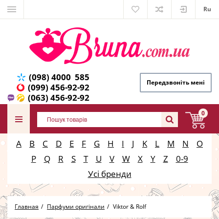
Ru
(098) 4000 585
Передзвоніть мені
(099) 456-92-92
(063) 456-92-92
0
A
B
C
D
E
F
G
H
I
J
K
L
M
N
O
P
Q
R
S
T
U
V
W
X
Y
Z
0-9
Усі бренди
Главная
Парфуми оригінали
Viktor & Rolf