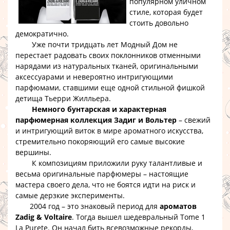
популярном уличном
стиле, которая будет
стоить довольно
демократично.
Уже почти тридцать лет Модный Дом не
перестает радовать своих поклонников отменными
нарядами из натуральных тканей, оригинальными
аксессуарами и невероятно интригующими
парфюмами, ставшими еще одной стильной фишкой
детища Тьерри Жилльера.
Немного бунтарская и характерная
парфюмерная коллекция Задиг и Вольтер
– свежий
и интригующий виток в мире ароматного искусства,
стремительно покоряющий его самые высокие
вершины.
К композициям приложили руку талантливые и
весьма оригинальные парфюмеры – настоящие
мастера своего дела, что не боятся идти на риск и
самые дерзкие эксперименты.
2004 год – это знаковый период для
ароматов
Zadig & Voltaire
. Тогда вышел шедевральный Tome 1
La Purete. Он начал бить всевозможные рекорды,