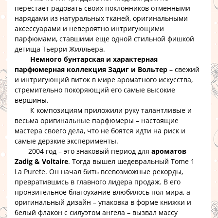
перестает радовать своих поклонников отменными
нарядами из натуральных тканей, оригинальными
аксессуарами и невероятно интригующими
парфюмами, ставшими еще одной стильной фишкой
детища Тьерри Жилльера.
Немного бунтарская и характерная
парфюмерная коллекция Задиг и Вольтер
– свежий
и интригующий виток в мире ароматного искусства,
стремительно покоряющий его самые высокие
вершины.
К композициям приложили руку талантливые и
весьма оригинальные парфюмеры – настоящие
мастера своего дела, что не боятся идти на риск и
самые дерзкие эксперименты.
2004 год – это знаковый период для
ароматов
Zadig & Voltaire
. Тогда вышел шедевральный Tome 1
La Purete. Он начал бить всевозможные рекорды,
превратившись в главного лидера продаж. В его
пронзительное благоухание влюбилось пол мира, а
оригинальный дизайн – упаковка в форме книжки и
белый флакон с силуэтом ангела – вызвал массу