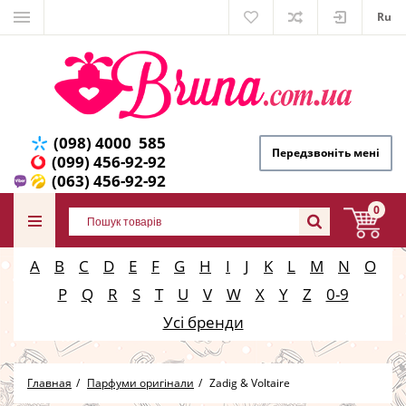
Ru
(098) 4000 585
Передзвоніть мені
(099) 456-92-92
(063) 456-92-92
0
A
B
C
D
E
F
G
H
I
J
K
L
M
N
O
P
Q
R
S
T
U
V
W
X
Y
Z
0-9
Усі бренди
Главная
Парфуми оригінали
Zadig & Voltaire