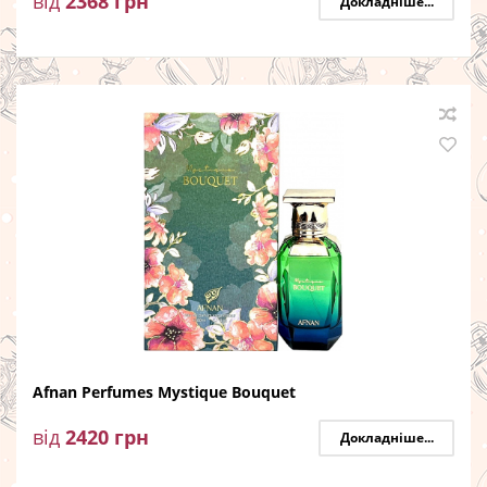
від
2368
грн
Докладніше...
Afnan Perfumes Mystique Bouquet
від
2420
грн
Докладніше...