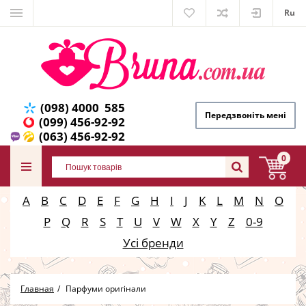
Ru
(098) 4000 585
Передзвоніть мені
(099) 456-92-92
(063) 456-92-92
0
A
B
C
D
E
F
G
H
I
J
K
L
M
N
O
P
Q
R
S
T
U
V
W
X
Y
Z
0-9
Усі бренди
Главная
Парфуми оригінали