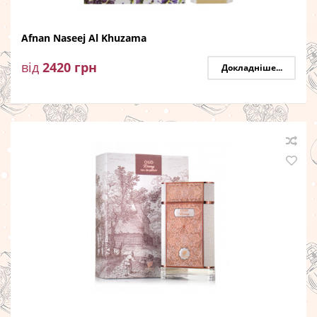
Afnan Naseej Al Khuzama
від
2420
грн
Докладніше...