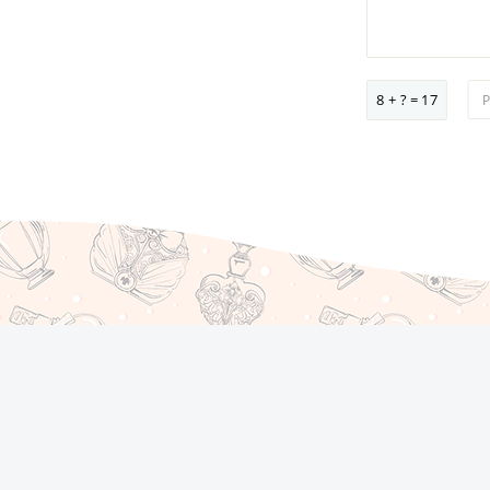
8 + ? = 17