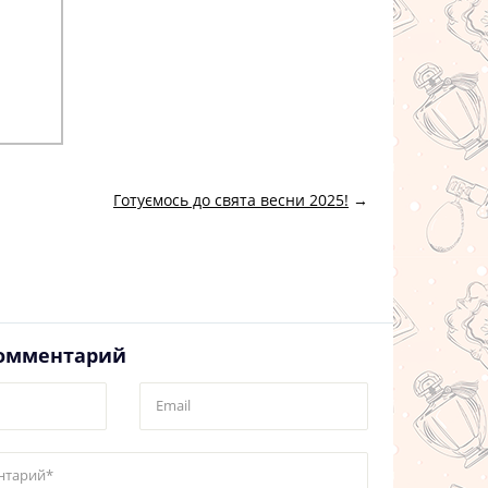
Готуємось до свята весни 2025!
→
комментарий
Email
нтарий*