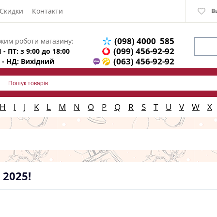
Скидки
Контакти
В
(098) 4000 585
жим роботи магазину:
(099) 456-92-92
 - ПТ: з 9:00 до 18:00
(063) 456-92-92
 - НД: Вихідний
H
I
J
K
L
M
N
O
P
Q
R
S
T
U
V
W
X
 2025!