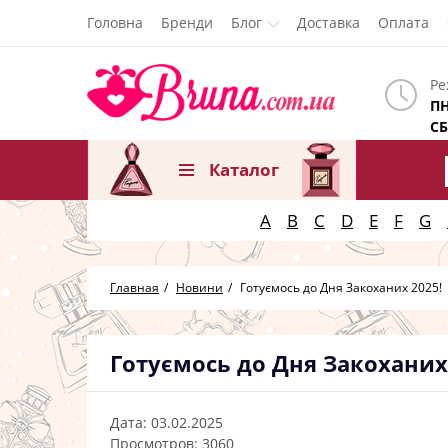
Головна
Бренди
Блог
Доставка
Оплата
Ре
ПН
СБ
Каталог
A
B
C
D
E
F
G
Главная
Новини
Готуємось до Дня Закоханих 2025!
Готуємось до Дня Закоханих
Дата:
03.02.2025
Просмотров:
3060