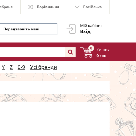
ибране
Порівняння
Російська
Мій кабінет
Передзвоніть мені
Вхід
0
Кошик
0 грн
Y
Z
0-9
Усі бренди