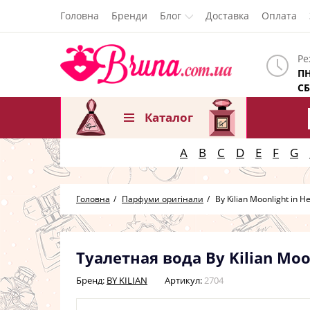
Головна
Бренди
Блог
Доставка
Оплата
Ре
ПН
СБ
Каталог
A
B
C
D
E
F
G
Головна
Парфуми оригінали
By Kilian Moonlight in H
Туалетная вода By Kilian Mo
Бренд:
BY KILIAN
Артикул:
2704