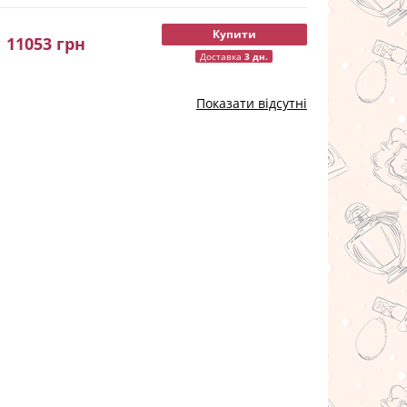
Купити
11053
грн
Доставка
3 дн.
Показати відсутні