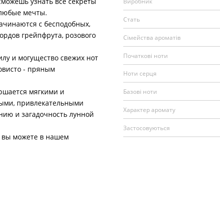
сможешь узнать все секреты
Виробник
 любые мечты.
Стать
ачинаются с бесподобных,
ордов грейпфрута, розового
Сімейства ароматів
Початкові ноти
у и могущество свежих нот
овисто - пряным
Ноти серця
ршается мягкими и
Базові ноти
ными, привлекательными
Характер аромату
нию и загадочность лунной
Застосовуються
вы можете в нашем