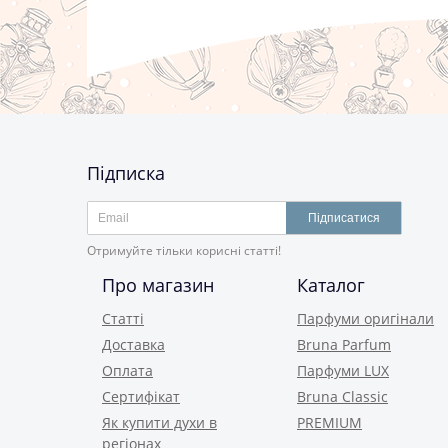
Підписка
Підписатися
Отримуйте тільки корисні статті!
Про магазин
Каталог
Статті
Парфуми оригінали
Доставка
Bruna Parfum
Оплата
Парфуми LUX
Сертифікат
Bruna Classic
Як купити духи в
PREMIUM
регіонах