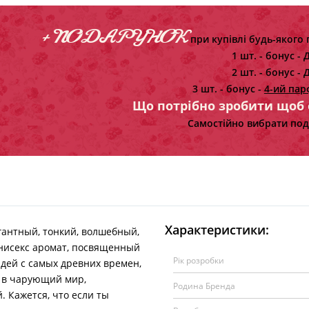
+ ПОДАРУНОК
при купівлі будь-якого 
1 шт. - бонус -
Д
2 шт. - бонус -
Д
3 шт. - бонус -
4-ий пар
Що потрібно зробити щоб
Самостійно вибрати под
Характеристики:
гантный, тонкий, волшебный,
нисекс аромат, посвященный
Рік розробки
дей с самых древних времен,
с в чарующий мир,
Родина Бренда
 Кажется, что если ты