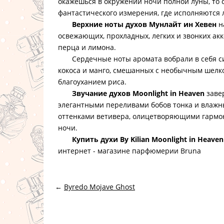
окажешься в окружении ночи полной луны, то 
фантастического измерения, где исполняются
Верхние ноты духов Мунлайт ин Хевен
н
освежающих, прохладных, легких и звонких акк
перца и лимона.
Сердечные ноты аромата вобрали в себя сил
кокоса и манго, смешанных с необычным шелк
благоуханием риса.
Звучание духов Moonlight in Heaven
заве
элегантными переливами бобов тонка и влаж
оттенками ветивера, олицетворяющими гармо
ночи.
Купить духи By Kilian Moonlight in Heaven
интернет - магазине парфюмерии Bruna
←
Byredo Mojave Ghost