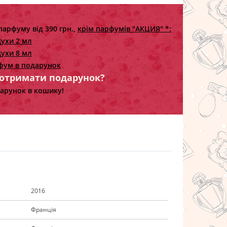
парфуму від 390 грн.,
крім парфумів "АКЦИЯ" *:
ухи 2 мл
ухи 8 мл
фум в подарунок
 отримати подарунок?
арунок в кошику!
2016
Франція