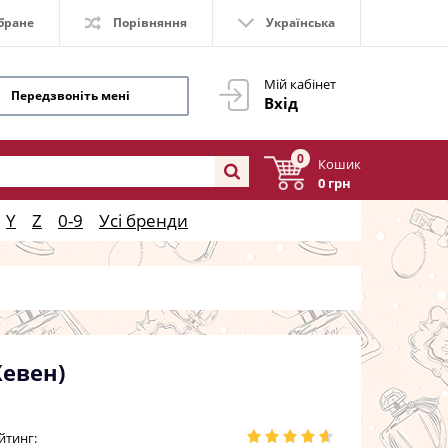
бране
Порівняння
Українська
Мій кабінет
Передзвоніть мені
Вхід
0
Кошик
0 грн
Y
Z
0-9
Усі бренди
Хевен)
йтинг: