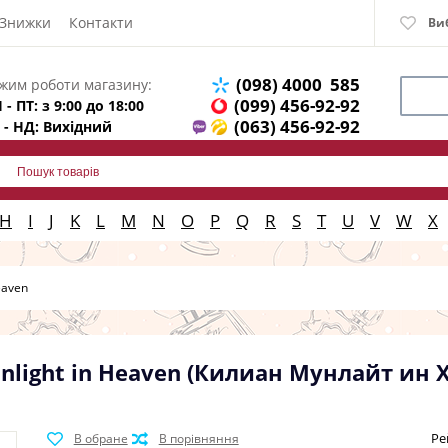
Знижки
Контакти
Ви
(098) 4000 585
жим роботи магазину:
(099) 456-92-92
 - ПТ: з 9:00 до 18:00
(063) 456-92-92
 - НД: Вихідний
H
I
J
K
L
M
N
O
P
Q
R
S
T
U
V
W
X
eaven
onlight in Heaven (Килиан Мунлайт ин 
Ре