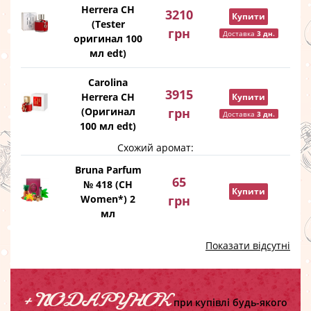
Herrera CH
3210
Купити
(Tester
грн
Доставка
3 дн.
оригинал 100
мл edt)
Carolina
3915
Herrera CH
Купити
(Оригинал
грн
Доставка
3 дн.
100 мл edt)
Схожий аромат:
Bruna Parfum
65
№ 418 (CH
Купити
Women*) 2
грн
мл
Показати відсутні
+ ПОДАРУНОК
при купівлі будь-якого