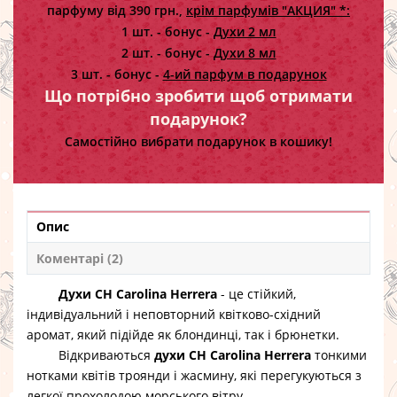
парфуму від 390 грн.,
крім парфумів "АКЦИЯ" *:
1 шт. - бонус -
Духи 2 мл
2 шт. - бонус -
Духи 8 мл
3 шт. - бонус -
4-ий парфум в подарунок
Що потрібно зробити щоб отримати
подарунок?
Самостійно вибрати подарунок в кошику!
Опис
Коментарі (2)
Духи CH Carolina Herrera
- це стійкий,
індивідуальний і неповторний квітково-східний
аромат, який підійде як блондинці, так і брюнетки.
Відкриваються
духи CH Carolina Herrera
тонкими
нотками квітів троянди і жасмину, які перегукуються з
легкої прохолодою морського вітру.