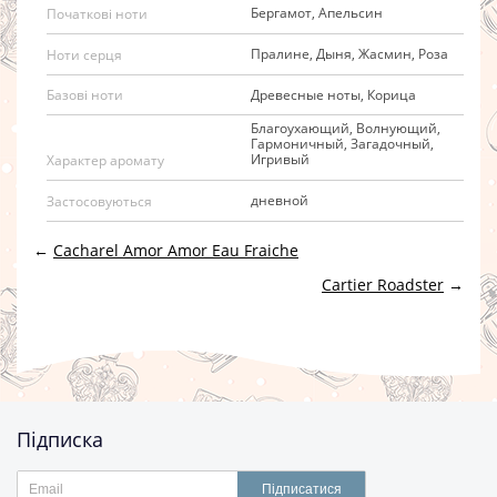
Бергамот, Апельсин
Початкові ноти
Пралине, Дыня, Жасмин, Роза
Ноти серця
Древесные ноты, Корица
Базові ноти
Благоухающий, Волнующий,
Гармоничный, Загадочный,
Игривый
Характер аромату
дневной
Застосовуються
←
Cacharel Amor Amor Eau Fraiche
Cartier Roadster
→
Підписка
Підписатися