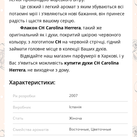
Це свіжий і легкий аромат з яким збуваються всі
потаємні мрії і з'являються нові бажання, він принесе
радість і щастя вашому серцю.
Флакон CH Carolina Herrera
, такий же
оригінальний як і духи, покритий шкірою червоного
кольору, з логотипом
СH
на червоній стрічці, гідний
займати головне місце в колекції Ваших духів.
Відвідайте наш магазин парфумерії в Харкові, і у
Вас з'явиться можливість
купити духи CH Carolina
Herrera
, не виходячи з дому.
Характеристики:
2007
Рік розробки
Іспанія
Виробник
Жіноча
Стать
Восточные, Цветочные
Сімейства ароматів