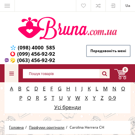
Ua
(098) 4000 585
Передзвоніть мені
(099) 456-92-92
(063) 456-92-92
0
A
B
C
D
E
F
G
H
I
J
K
L
M
N
O
P
Q
R
S
T
U
V
W
X
Y
Z
0-9
Усі бренди
Головна
Парфуми оригінали
Carolina Herrera CH