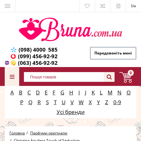
Ua
(098) 4000 585
Передзвоніть мені
(099) 456-92-92
(063) 456-92-92
0
A
B
C
D
E
F
G
H
I
J
K
L
M
N
O
P
Q
R
S
T
U
V
W
X
Y
Z
0-9
Усі бренди
Головна
Парфуми оригінали
Christina Aguilera Touch of Seduction