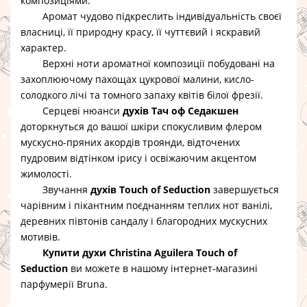
композиціями.
Аромат чудово підкреслить індивідуальність своєї
власниці, її природну красу, її чуттєвий і яскравий
характер.
Верхні ноти ароматної композиції побудовані на
захоплюючому пахощах цукрової малини, кисло-
солодкого лічі та томного запаху квітів білої фрезії.
Серцеві нюанси
духів Тач оф Седакшен
доторкнуться до вашої шкіри спокусливим флером
мускусно-пряних акордів троянди, відточених
пудровим відтінком ірису і освіжаючим акцентом
жимолості.
Звучання
духів Touch of Seduction
завершується
чарівним і пікантним поєднанням теплих нот ванілі,
деревних півтонів сандалу і благородних мускусних
мотивів.
Купити духи Christina Aguilera Touch of
Seduction
ви можете в нашому інтернет-магазині
парфумерії Bruna.