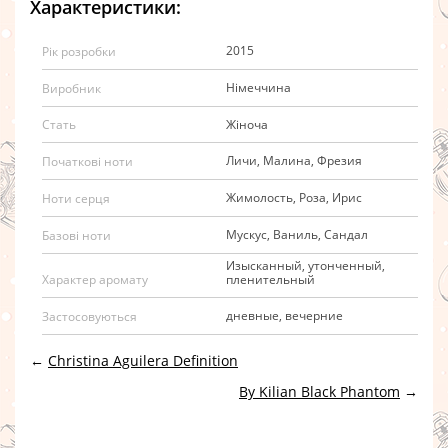
Характеристики:
2015
Рік розробки
Німеччина
Виробник
Жіноча
Стать
Личи, Малина, Фрезия
Початкові ноти
Жимолость, Роза, Ирис
Ноти серця
Мускус, Ваниль, Сандал
Базові ноти
Изысканный, утонченный,
пленительный
Характер аромату
дневные, вечерние
Застосовуються
←
Christina Aguilera Definition
By Kilian Black Phantom
→