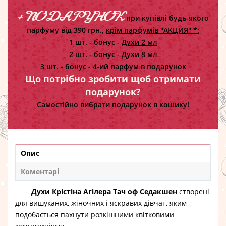
+ ПОДАРУНОК
при купівлі будь-якого
парфуму від 390 грн.,
крім парфумів "АКЦИЯ" *:
1 шт. - бонус -
Духи 2 мл
2 шт. - бонус -
Духи 8 мл
3 шт. - бонус -
4-ий парфум в подарунок
Що потрібно зробити щоб отримати
подарунок?
Самостійно вибрати подарунок в кошику!
Опис
Коментарі
Духи Крістіна Агілера Тач оф Седакшен
створені
для вишуканих, жіночних і яскравих дівчат, яким
подобається пахнути розкішними квітковими