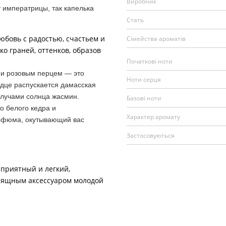
Виробник
мператрицы, так капелька
Стать
любовь с радостью, счастьем и
Сімейства ароматів
ко граней, оттенков, образов
Початкові ноти
 розовым перцем — это
Ноти серця
дце распускается дамасская
 лучами солнца жасмин.
Базові ноти
о белого кедра и
Характер аромату
рфюма, окутывающий вас
Застосовуються
 приятный и легкий,
изящным аксессуаром молодой