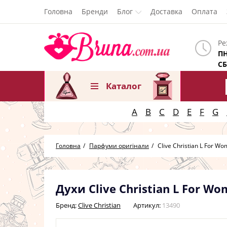
Головна
Бренди
Блог
Доставка
Оплата
Ре
ПН
СБ
Каталог
A
B
C
D
E
F
G
Головна
Парфуми оригінали
Clive Christian L For W
Духи Clive Christian L For 
Бренд:
Clive Christian
Артикул:
13490