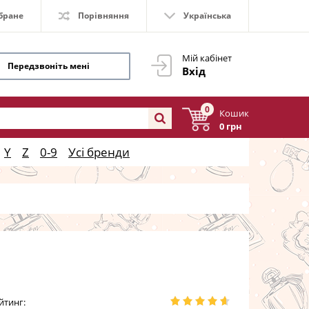
бране
Порівняння
Українська
Мій кабінет
Передзвоніть мені
Вхід
0
Кошик
0 грн
Y
Z
0-9
Усі бренди
йтинг: