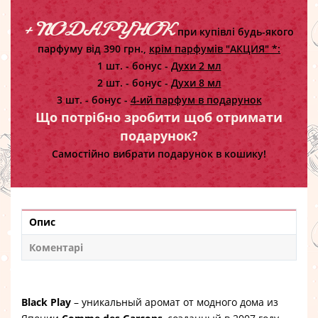
+ ПОДАРУНОК
при купівлі будь-якого
парфуму від 390 грн.,
крім парфумів "АКЦИЯ" *:
1 шт. - бонус -
Духи 2 мл
2 шт. - бонус -
Духи 8 мл
3 шт. - бонус -
4-ий парфум в подарунок
Що потрібно зробити щоб отримати
подарунок?
Самостійно вибрати подарунок в кошику!
Опис
Коментарі
Black Play
– уникальный аромат от модного дома из