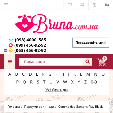
Ua
(098) 4000 585
Передзвоніть мені
(099) 456-92-92
(063) 456-92-92
0
A
B
C
D
E
F
G
H
I
J
K
L
M
N
O
P
Q
R
S
T
U
V
W
X
Y
Z
0-9
Усі бренди
Головна
Парфуми оригінали
Comme des Garcons Play Black