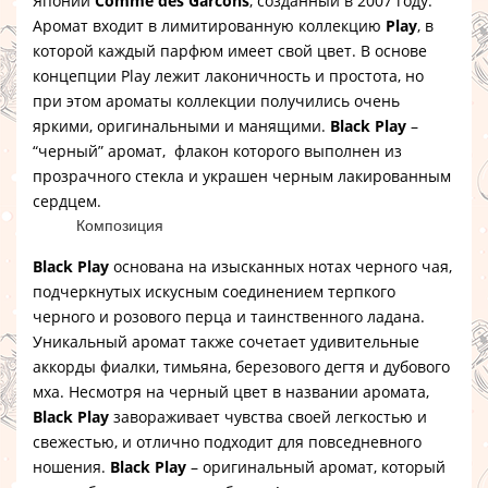
Японии
Comme des Garcons
, созданный в 2007 году.
Аромат входит в лимитированную коллекцию
Play
, в
которой каждый парфюм имеет свой цвет. В основе
концепции Play лежит лаконичность и простота, но
при этом ароматы коллекции получились очень
яркими, оригинальными и манящими.
Black Play
–
“черный” аромат, флакон которого выполнен из
прозрачного стекла и украшен черным лакированным
сердцем.
Композиция
Black Play
основана на изысканных нотах черного чая,
подчеркнутых искусным соединением терпкого
черного и розового перца и таинственного ладана.
Уникальный аромат также сочетает удивительные
аккорды фиалки, тимьяна, березового дегтя и дубового
мха. Несмотря на черный цвет в названии аромата,
Black Play
завораживает чувства своей легкостью и
свежестью, и отлично подходит для повседневного
ношения.
Black Play
– оригинальный аромат, который