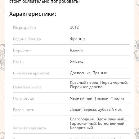
стоит обязательно попробовать!
Характеристики:
2012
Рік розробки
Франція
Родина Бренда
Іспанія
Виробник
Унісекс
Стать
Древесные, Пряные
Сімейства ароматів
Красный перец, Перец черный,
Перечное дерево
Початкові ноти
Черный чай, Тимьян, Фиалка
Ноти серця
Ладан, Береза, дубовый мох
Базові ноти
Благородный, Вдохновенный,
Гармоничный, Естественный,
Колоритный
Характер аромату