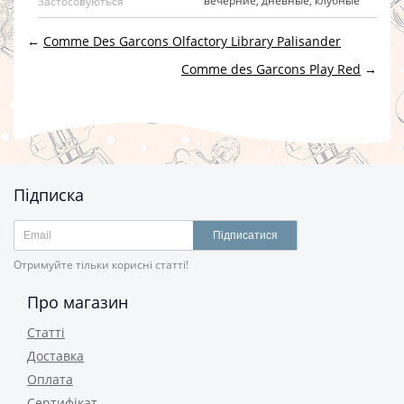
вечерние, дневные, клубные
Застосовуються
←
Comme Des Garcons Olfactory Library Palisander
Comme des Garcons Play Red
→
Підписка
Підписатися
Отримуйте тільки корисні статті!
Про магазин
Статті
Доставка
Оплата
Сертифікат