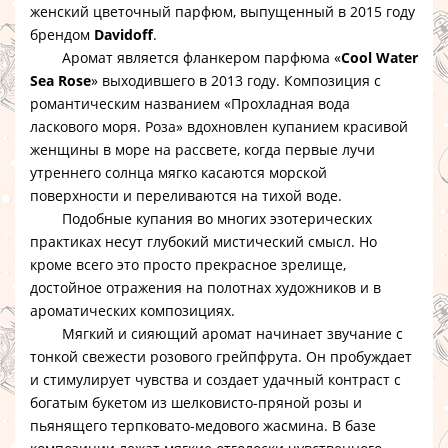
женский цветочный парфюм, выпущенный в 2015 году
брендом
Davidoff
.
Аромат является фланкером парфюма «
Cool Water
Sea Rose
» выходившего в 2013 году. Композиция с
романтическим названием «Прохладная вода
ласкового моря. Роза» вдохновлен купанием красивой
женщины в море на рассвете, когда первые лучи
утреннего солнца мягко касаются морской
поверхности и переливаются на тихой воде.
Подобные купания во многих эзотерических
практиках несут глубокий мистический смысл. Но
кроме всего это просто прекрасное зрелище,
достойное отражения на полотнах художников и в
ароматических композициях.
Мягкий и сияющий аромат начинает звучание с
тонкой свежести розового грейпфрута. Он пробуждает
и стимулирует чувства и создает удачный контраст с
богатым букетом из шелковисто-пряной розы и
пьянящего терпковато-медового жасмина. В базе