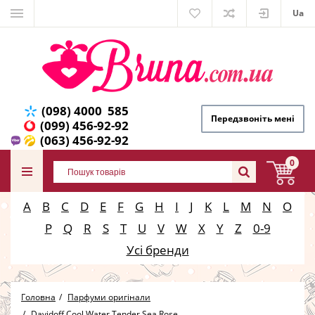
Ua
(098) 4000 585
Передзвоніть мені
(099) 456-92-92
(063) 456-92-92
0
A
B
C
D
E
F
G
H
I
J
K
L
M
N
O
P
Q
R
S
T
U
V
W
X
Y
Z
0-9
Усі бренди
Головна
Парфуми оригінали
Davidoff Cool Water Tender Sea Rose