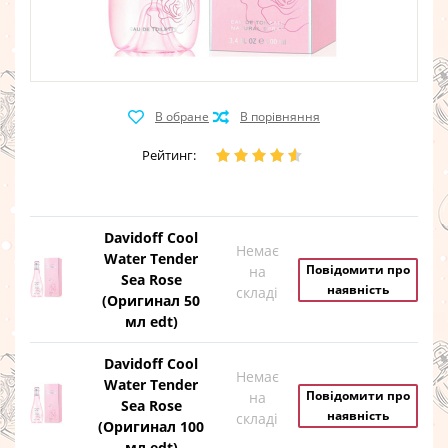
Рейтинг:
Davidoff Cool
Немає
Water Tender
Повідомити про
на
Sea Rose
наявність
складі
(Оригинал 50
мл edt)
Davidoff Cool
Немає
Water Tender
Повідомити про
на
Sea Rose
наявність
складі
(Оригинал 100
мл edt)