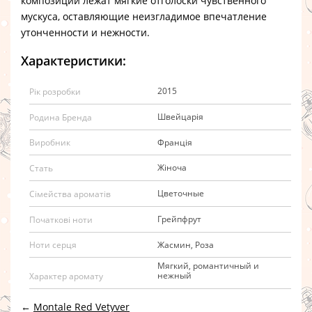
композиции лежат мягкие отголоски чувственного
мускуса, оставляющие неизгладимое впечатление
утонченности и нежности.
Характеристики:
2015
Рік розробки
Швейцарія
Родина Бренда
Франція
Виробник
Жіноча
Стать
Цветочные
Сімейства ароматів
Грейпфрут
Початкові ноти
Жасмин, Роза
Ноти серця
Мягкий, романтичный и
нежный
Характер аромату
←
Montale Red Vetyver