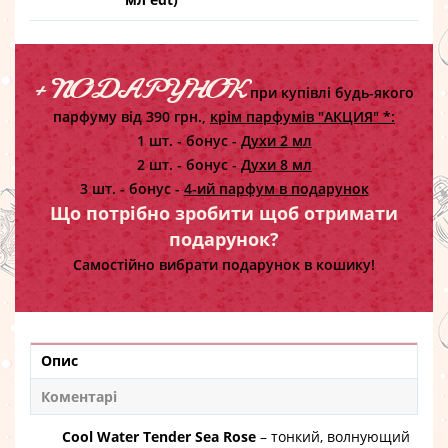
+ ПОДАРУНОК
при купівлі будь-якого
парфуму від 390 грн.,
крім парфумів "АКЦИЯ" *:
1 шт. - бонус -
Духи 2 мл
2 шт. - бонус -
Духи 8 мл
3 шт. - бонус -
4-ий парфум в подарунок
Що потрібно зробити щоб отримати
подарунок?
Самостійно вибрати подарунок в кошику!
Опис
Коментарі
Cool Water Tender Sea Rose
– тонкий, волнующий