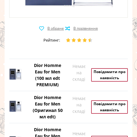
Рейтинг:
Dior Homme
Немає
Eau for Men
Повідомити про
на
(100 мл edt
наявність
складі
PREMIUM)
Dior Homme
Немає
Eau for Men
Повідомити про
на
(Оригинал 50
наявність
складі
мл edt)
Dior Homme
Немає
Eau for Men