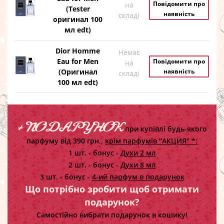
Повідомити про
на
(Tester
наявність
складі
оригинал 100
мл edt)
Dior Homme
Немає
Eau for Men
Повідомити про
на
(Оригинал
наявність
складі
100 мл edt)
+ ПОДАРУНОК
при купівлі будь-якого
парфуму від 390 грн.,
крім парфумів "АКЦИЯ" *:
1 шт. - бонус -
Духи 2 мл
2 шт. - бонус -
Духи 8 мл
3 шт. - бонус -
4-ий парфум в подарунок
Що потрібно зробити щоб отримати
подарунок?
Самостійно вибрати подарунок в кошику!