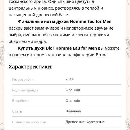
тосканского ириса. Они «пышно цветут» в
центральным нюансе, растворяясь в теплой и
насыщенной древесной базе.
Финальные ноты духов Homme Eau for Men
раскрывают заманчивое и неповторимое звучание
амбра, смешанное со свежими и слегка терпкими
обертонами кедра.
Купить духи Dior Homme Eau for Men
вы можете
в нашем интернет-магазине парфюмерии Bruna.
Характеристики:
2014
Рік розробки
Франція
Родина Бренда
Франція
Виробник
Чоловіча
Стать
Древесные, Фужерные
Сімейства ароматів