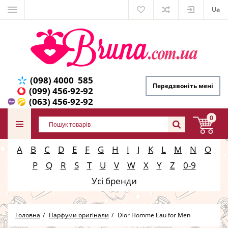
Ua
(098) 4000 585
Передзвоніть мені
(099) 456-92-92
(063) 456-92-92
0
A
B
C
D
E
F
G
H
I
J
K
L
M
N
O
P
Q
R
S
T
U
V
W
X
Y
Z
0-9
Усі бренди
Головна
Парфуми оригінали
Dior Homme Eau for Men