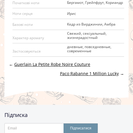
Бергамот, Грейпфрут, Кориандр
Початкові ноти
Ирис
Ноти серця
Кедр из Вирджинии, Амбра
Базові ноти
Свежий, сексуальный,
жизнерадостный
Характер аромату
дневные, повседневные,
современные
Застосовуються
←
Guerlain La Petite Robe Noire Couture
Paco Rabanne 1 Million Lucky
→
Підписка
Підписатися