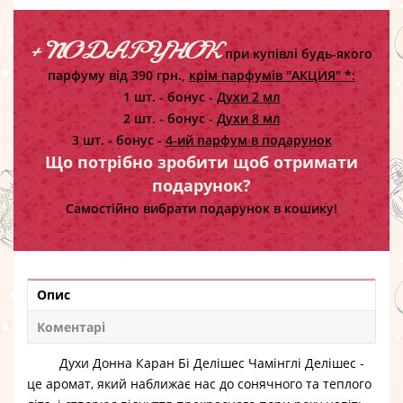
+ ПОДАРУНОК
при купівлі будь-якого
парфуму від 390 грн.,
крім парфумів "АКЦИЯ" *:
1 шт. - бонус -
Духи 2 мл
2 шт. - бонус -
Духи 8 мл
3 шт. - бонус -
4-ий парфум в подарунок
Що потрібно зробити щоб отримати
подарунок?
Самостійно вибрати подарунок в кошику!
Опис
Коментарі
Духи Донна Каран Бі Делішес Чамінглі Делішес
-
це аромат, який наближає нас до сонячного та теплого