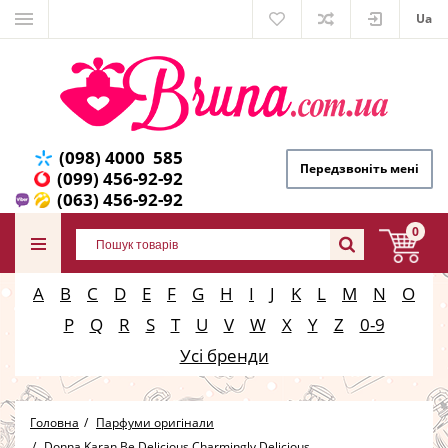
Ua
(098) 4000 585
Передзвоніть мені
(099) 456-92-92
(063) 456-92-92
0
A
B
C
D
E
F
G
H
I
J
K
L
M
N
O
P
Q
R
S
T
U
V
W
X
Y
Z
0-9
Усі бренди
Головна
Парфуми оригінали
Donna Karan Be Delicious Charmingly Delicious