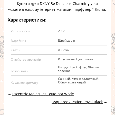
Купити духи DKNY Be Delicious Charmingly
ви
можете в нашому інтернет-магазині парфумерії Bruna.
Характеристики:
2008
Рік розробки
Швейцарія
Виробник
Жіноча
Стать
Фруктовые, Цветочные
Сімейства ароматів
Цитрус, Грейпфрут, Яблоко
зеленое
Базові ноти
Сочный, Жизнерадостный,
Обволакивающий
Характер аромату
←
Escentric Molecules Boudicca Wode
Dsquared2 Potion Royal Black
→