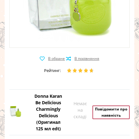
Рейтинг:
Donna Karan
Be Delicious
Немає
Charmingly
Повідомити про
на
Delicious
наявність
складі
(Оригинал
125 мл edt)