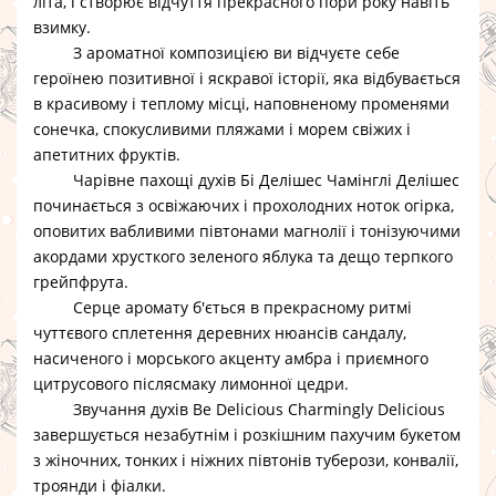
літа, і створює відчуття прекрасного пори року навіть
взимку.
З ароматної композицією ви відчуєте себе
героїнею позитивної і яскравої історії, яка відбувається
в красивому і теплому місці, наповненому променями
сонечка, спокусливими пляжами і морем свіжих і
апетитних фруктів.
Чарівне пахощі
духів Бі Делішес Чамінглі Делішес
починається з освіжаючих і прохолодних ноток огірка,
оповитих вабливими півтонами магнолії і тонізуючими
акордами хрусткого зеленого яблука та дещо терпкого
грейпфрута.
Серце аромату б'ється в прекрасному ритмі
чуттєвого сплетення деревних нюансів сандалу,
насиченого і морського акценту амбра і приємного
цитрусового післясмаку лимонної цедри.
Звучання
духів Be Delicious Charmingly Delicious
завершується незабутнім і розкішним пахучим букетом
з жіночних, тонких і ніжних півтонів туберози, конвалії,
троянди і фіалки.