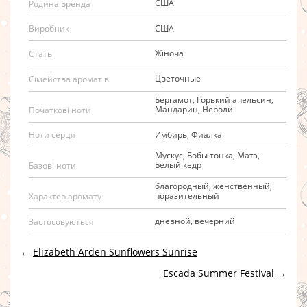
США
Родина Бренда
США
Виробник
Жіноча
Стать
Цветочные
Сімейства ароматів
Бергамот, Горький апельсин,
Мандарин, Нероли
Початкові ноти
Имбирь, Фиалка
Ноти серця
Мускус, Бобы тонка, Матэ,
Белый кедр
Базові ноти
благородный, женственный,
поразительный
Характер аромату
дневной, вечерний
Застосовуються
←
Elizabeth Arden Sunflowers Sunrise
Escada Summer Festival
→