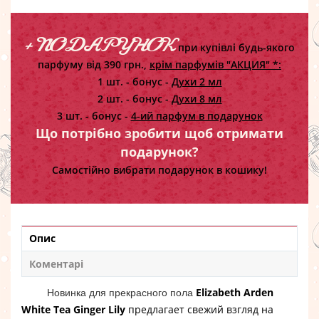
+ ПОДАРУНОК
при купівлі будь-якого
парфуму від 390 грн.,
крім парфумів "АКЦИЯ" *:
1 шт. - бонус -
Духи 2 мл
2 шт. - бонус -
Духи 8 мл
3 шт. - бонус -
4-ий парфум в подарунок
Що потрібно зробити щоб отримати
подарунок?
Самостійно вибрати подарунок в кошику!
Опис
Коментарі
Elizabeth Arden
Новинка для прекрасного пола
White Tea Ginger Lily
предлагает свежий взгляд на