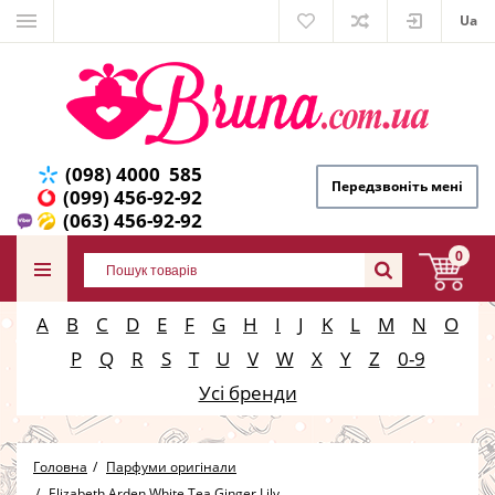
Ua
(098) 4000 585
Передзвоніть мені
(099) 456-92-92
(063) 456-92-92
0
A
B
C
D
E
F
G
H
I
J
K
L
M
N
O
P
Q
R
S
T
U
V
W
X
Y
Z
0-9
Усі бренди
Головна
Парфуми оригінали
Elizabeth Arden White Tea Ginger Lily