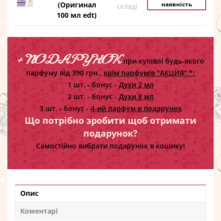
(Оригинал
наявність
складі
100 мл edt)
+ ПОДАРУНОК
при купівлі будь-якого
парфуму від 390 грн.,
крім парфумів "АКЦИЯ" *:
1 шт. - бонус -
Духи 2 мл
2 шт. - бонус -
Духи 8 мл
3 шт. - бонус -
4-ий парфум в подарунок
Що потрібно зробити щоб отримати
подарунок?
Самостійно вибрати подарунок в кошику!
Опис
Коментарі