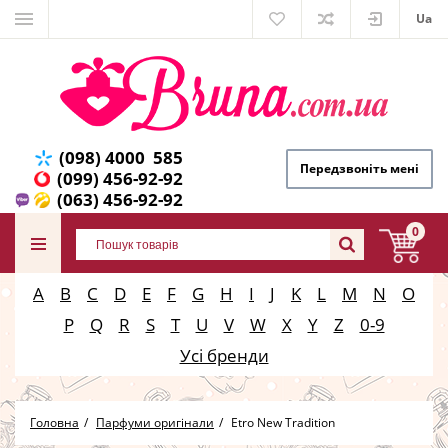
Ua
(098) 4000 585
Передзвоніть мені
(099) 456-92-92
(063) 456-92-92
0
A
B
C
D
E
F
G
H
I
J
K
L
M
N
O
P
Q
R
S
T
U
V
W
X
Y
Z
0-9
Усі бренди
Головна
Парфуми оригінали
Etro New Tradition