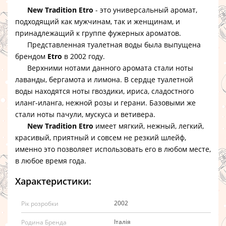
New Tradition Etro
- это универсальный аромат,
подходящий как мужчинам, так и женщинам, и
принадлежащий к группе фужерных ароматов.
Представленная туалетная воды была выпущена
брендом
Etro
в 2002 году.
Верхними нотами данного аромата стали ноты
лаванды, бергамота и лимона. В сердце туалетной
воды находятся ноты гвоздики, ириса, сладостного
иланг-иланга, нежной розы и герани. Базовыми же
стали ноты пачули, мускуса и ветивера.
New Tradition Etro
имеет мягкий, нежный, легкий,
красивый, приятный и совсем не резкий шлейф,
именно это позволяет использовать его в любом месте,
в любое время года.
Характеристики:
2002
Рік розробки
Італія
Родина Бренда