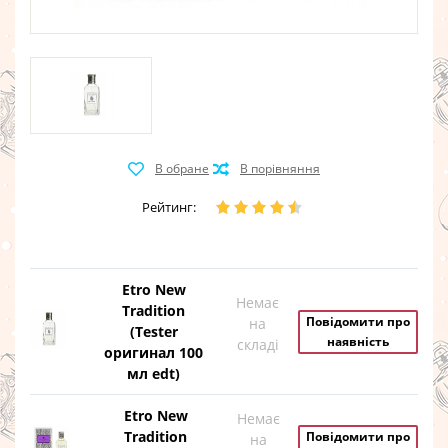
Рейтинг:
Etro New
Немає
Tradition
Повідомити про
на
(Tester
наявність
складі
оригинал 100
мл edt)
Etro New
Немає
Tradition
Повідомити про
на