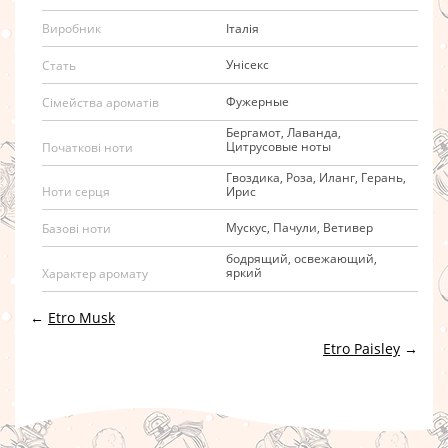
Італія
Виробник
Унісекс
Стать
Фужерные
Сімейства ароматів
Бергамот, Лаванда,
Цитрусовые ноты
Початкові ноти
Гвоздика, Роза, Иланг, Герань,
Ирис
Ноти серця
Мускус, Пачули, Ветивер
Базові ноти
бодрящий, освежающий,
яркий
Характер аромату
←
Etro Musk
Etro Paisley
→