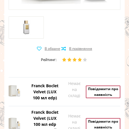
Рейтинг:
Немає
Franck Boclet
Повідомити про
на
Velvet (LUX
наявність
складі
100 мл edp)
Franck Boclet
Немає
Velvet (LUX
Повідомити про
на
100 мл edp
наявність
складі