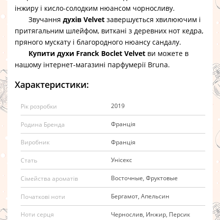
інжиру і кисло-солодким нюансом чорносливу.
Звучання
духів Velvet
завершується хвилюючим і
притягальним шлейфом, виткані з деревних нот кедра,
пряного мускату і благородного нюансу сандалу.
Купити духи Franck Boclet Velvet
ви можете в
нашому інтернет-магазині парфумерії Bruna.
Характеристики:
2019
Рік розробки
Франція
Родина Бренда
Франція
Виробник
Унісекс
Стать
Восточные, Фруктовые
Сімейства ароматів
Бергамот, Апельсин
Початкові ноти
Чернослив, Инжир, Персик
Ноти серця