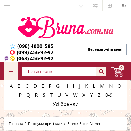
Ua
(098) 4000 585
Передзвоніть мені
(099) 456-92-92
(063) 456-92-92
0
A
B
C
D
E
F
G
H
I
J
K
L
M
N
O
P
Q
R
S
T
U
V
W
X
Y
Z
0-9
Усі бренди
Головна
Парфуми оригінали
Franck Boclet Velvet