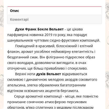
Опис
Коментарі
Духи Франк Бокле Вельвет
- це цікава
парфумерна новинка 2019 го року, яка порадує
шанувальників чуттєвих східно-фруктових композицій.
Поміщений в красивий, білосніжний і елітний
флакон, аромат уособлює неймовірну елегантність і
бездоганний смак. Він філігранно підкреслює образ
свого володаря, дозволяючи виглядати, в очах
оточуючих, ще більш привабливо і спокусливо.
Верхні ноти
духів Вельвет
відкриваються
сміливою і динамічною мелодією акордів соковитого
апельсина, злегка обрамлених багатогранним
відтінком освіжаючих акцентів бергамота.
Серце ароматної композиції - місце, яке повністю
пронизане сонячною атмосферою персикових
обертонів, м'яко сплетених з медовим післясмаком