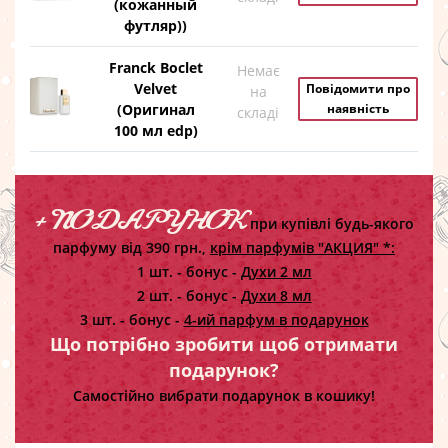
(кожанный
футляр))
Franck Boclet
Немає
Velvet
Повідомити про
на
(Оригинал
наявність
складі
100 мл edp)
+ ПОДАРУНОК
при купівлі будь-якого
парфуму від 390 грн.,
крім парфумів "АКЦИЯ" *:
1 шт. - бонус -
Духи 2 мл
2 шт. - бонус -
Духи 8 мл
3 шт. - бонус -
4-ий парфум в подарунок
Що потрібно зробити щоб отримати
подарунок?
Самостійно вибрати подарунок в кошику!