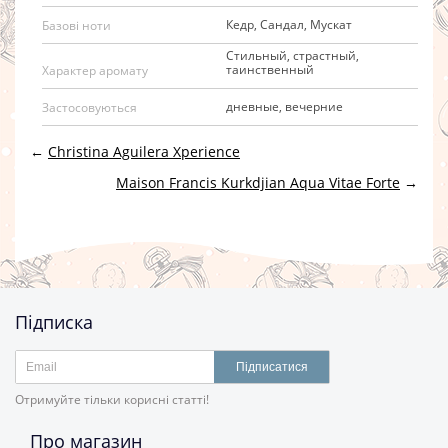
Кедр, Сандал, Мускат
Базові ноти
Стильный, страстный,
таинственный
Характер аромату
дневные, вечерние
Застосовуються
←
Christina Aguilera Xperience
Maison Francis Kurkdjian Aqua Vitae Forte
→
Підписка
Підписатися
Отримуйте тільки корисні статті!
Про магазин