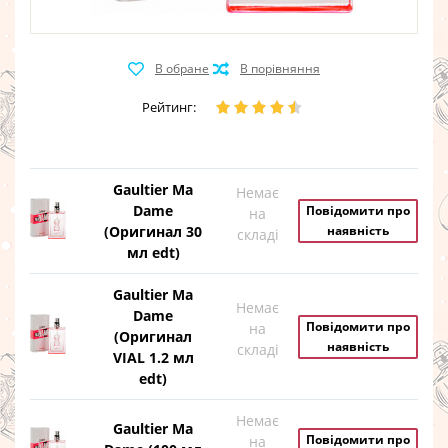
Рейтинг:
Gaultier Ma
Немає
Dame
Повідомити про
на
(Оригинал 30
наявність
складі
мл edt)
Gaultier Ma
Немає
Dame
Повідомити про
на
(Оригинал
наявність
складі
VIAL 1.2 мл
edt)
Немає
Gaultier Ma
Повідомити про
на