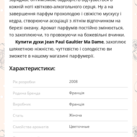
кожній ноті квітково-алкогольного серця. Ну а на
завершення парфум прохолодою і свіжістю мускусу і
кедра, створюючи асоціації з літнім відпочинком на
березі океану. Аромат парфумів постійно змінюється,
то захоплюючи, то провокуючи на божевільні вчинки.
Купити духи Jean Paul Gaultier Ma Dame
, захоплює
шляхетною ніжністю, чуттєвістю і солодкістю ви
зможете в нашому магазині парфумерії.
Характеристики:
2008
Рік розробки
Франція
Родина Бренда
Франція
Виробник
Жіноча
Стать
Цветочные
Сімейства ароматів