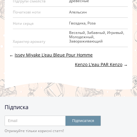
древесные
Підгрупи сімейств
Апельсин
Початкові ноти
Гвоздика, Роза
Ноти серця
Веселый, Забавный, Игривый,
Молодежный,
Завораживающий
Характер аромату
←
Issey Miyake L’eau Bleue Pour Homme
Kenzo L'eau PAR Kenzo
→
Підписка
Підписатися
Отримуйте тільки корисні статті!