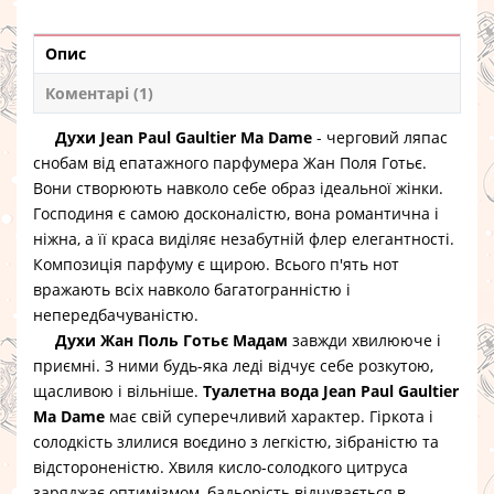
Опис
Коментарі (1)
Духи Jean Paul Gaultier Ma Dame
- черговий ляпас
снобам від епатажного парфумера Жан Поля Готьє.
Вони створюють навколо себе образ ідеальної жінки.
Господиня є самою досконалістю, вона романтична і
ніжна, а її краса виділяє незабутній флер елегантності.
Композиція парфуму є щирою. Всього п'ять нот
вражають всіх навколо багатогранністю і
непередбачуваністю.
Духи Жан Поль Готьє Мадам
завжди хвилююче і
приємні. З ними будь-яка леді відчує себе розкутою,
щасливою і вільніше.
Туалетна вода Jean Paul Gaultier
Ma Dame
має свій суперечливий характер. Гіркота і
солодкість злилися воєдино з легкістю, зібраністю та
відстороненістю. Хвиля кисло-солодкого цитруса
заряджає оптимізмом, бадьорість відчувається в