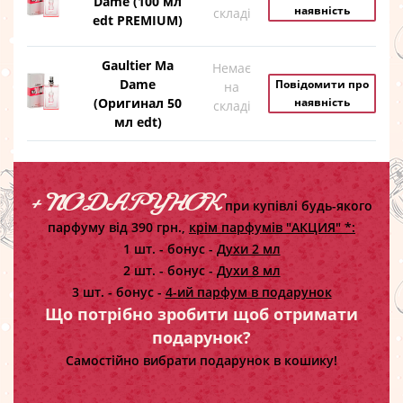
Dame (100 мл
наявність
складі
edt PREMIUM)
Gaultier Ma
Немає
Dame
Повідомити про
на
(Оригинал 50
наявність
складі
мл edt)
+ ПОДАРУНОК
при купівлі будь-якого
парфуму від 390 грн.,
крім парфумів "АКЦИЯ" *:
1 шт. - бонус -
Духи 2 мл
2 шт. - бонус -
Духи 8 мл
3 шт. - бонус -
4-ий парфум в подарунок
Що потрібно зробити щоб отримати
подарунок?
Самостійно вибрати подарунок в кошику!