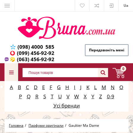
Ua
(098) 4000 585
Передзвоніть мені
(099) 456-92-92
(063) 456-92-92
0
A
B
C
D
E
F
G
H
I
J
K
L
M
N
O
P
Q
R
S
T
U
V
W
X
Y
Z
0-9
Усі бренди
Головна
Парфуми оригінали
Gaultier Ma Dame