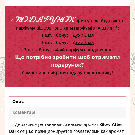
+ ПОДАРУНОК
при купівлі будь-якого
парфуму від 390 грн.,
крім парфумів "АКЦИЯ" *:
1 шт. - бонус -
Духи 2 мл
2 шт. - бонус -
Духи 8 мл
3 шт. - бонус -
4-ий парфум в подарунок
Що потрібно зробити щоб отримати
подарунок?
Самостійно вибрати подарунок в кошику!
Опис
Коментарі
Дерзкий, чувственный, женский аромат
Glow After
Dark
от
J.Lo
позиционируется создателями как аромат