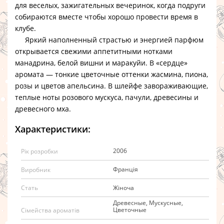
для веселых, зажигательных вечеринок, когда подруги
собираются вместе чтобы хорошо провести время в
клубе.
Яркий наполненный страстью и энергией парфюм
открывается свежими аппетитными нотками
манадрина, белой вишни и маракуйи. В «сердце»
аромата — тонкие цветочные оттенки жасмина, пиона,
розы и цветов апельсина. В шлейфе завораживающие,
теплые ноты розового мускуса, пачули, древесины и
древесного мха.
Характеристики:
2006
Рік розробки
Франція
Виробник
Жіноча
Стать
Древесные, Мускусные,
Цветочные
Сімейства ароматів