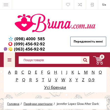
Ua
(098) 4000 585
Передзвоніть мені
(099) 456-92-92
(063) 456-92-92
0
A
B
C
D
E
F
G
H
I
J
K
L
M
N
O
P
Q
R
S
T
U
V
W
X
Y
Z
0-9
Усі бренди
Головна
Парфуми оригінали
Jennifer Lopez Glow After Dark