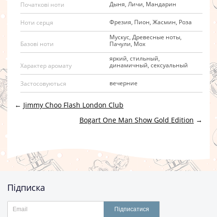
Дыня, Личи, Мандарин
Початкові ноти
Фрезия, Пион, Жасмин, Роза
Ноти серця
Мускус, Древесные ноты,
Пачули, Мох
Базові ноти
яркий, стильный,
динамичный, сексуальный
Характер аромату
вечерние
Застосовуються
←
Jimmy Choo Flash London Club
Bogart One Man Show Gold Edition
→
Підписка
Підписатися