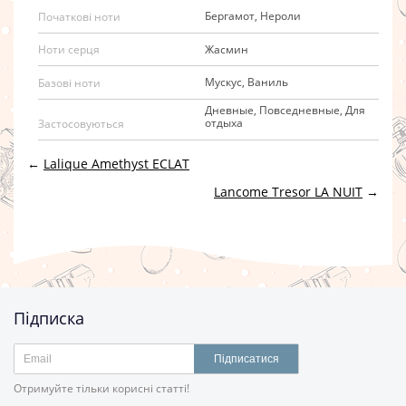
Бергамот, Нероли
Початкові ноти
Жасмин
Ноти серця
Мускус, Ваниль
Базові ноти
Дневные, Повседневные, Для
отдыха
Застосовуються
←
Lalique Amethyst ECLAT
Lancome Tresor LA NUIT
→
Підписка
Підписатися
Отримуйте тільки корисні статті!