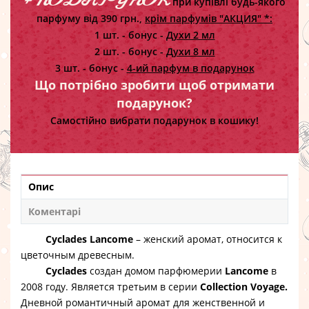
+ ПОДАРУНОК
при купівлі будь-якого
парфуму від 390 грн.,
крім парфумів "АКЦИЯ" *:
1 шт. - бонус -
Духи 2 мл
2 шт. - бонус -
Духи 8 мл
3 шт. - бонус -
4-ий парфум в подарунок
Що потрібно зробити щоб отримати
подарунок?
Самостійно вибрати подарунок в кошику!
Опис
Коментарі
Cyclades Lancome
– женский аромат, относится к
цветочным древесным.
Cyclades
создан домом парфюмерии
Lancome
в
2008 году. Является третьим в серии
Collection Voyage.
Дневной романтичный аромат для женственной и