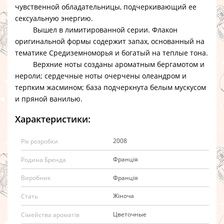
чувственной обладательницы, подчеркивающий ее
сексуальную энергию.
Вышел в лимитированной серии. Флакон
оригинальной формы содержит запах, основанный на
тематике Средиземноморья и богатый на теплые тона.
Верхние ноты созданы ароматным бергамотом и
нероли; сердечные ноты очерчены олеандром и
терпким жасмином; база подчеркнута белым мускусом
и пряной ванилью.
Характеристики:
2008
Рік розробки
Франція
Родина Бренда
Франція
Виробник
Жіноча
Стать
Цветочные
Сімейства ароматів