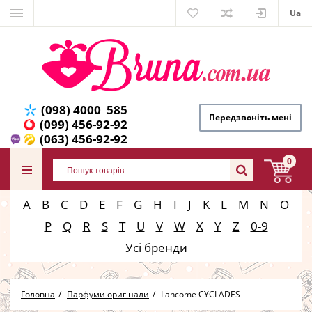
Ua
(098) 4000 585
Передзвоніть мені
(099) 456-92-92
(063) 456-92-92
0
A
B
C
D
E
F
G
H
I
J
K
L
M
N
O
P
Q
R
S
T
U
V
W
X
Y
Z
0-9
Усі бренди
Головна
Парфуми оригінали
Lancome CYCLADES