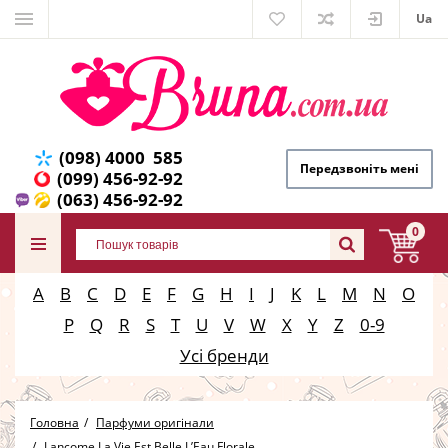
Ua
(098) 4000 585
Передзвоніть мені
(099) 456-92-92
(063) 456-92-92
0
A
B
C
D
E
F
G
H
I
J
K
L
M
N
O
P
Q
R
S
T
U
V
W
X
Y
Z
0-9
Усі бренди
Головна
Парфуми оригінали
Lancome La Vie Est Belle L’Eau Florale