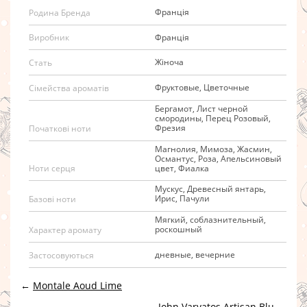
Франція
Родина Бренда
Франція
Виробник
Жіноча
Стать
Фруктовые, Цветочные
Сімейства ароматів
Бергамот, Лист черной
смородины, Перец Розовый,
Фрезия
Початкові ноти
Магнолия, Мимоза, Жасмин,
Османтус, Роза, Апельсиновый
цвет, Фиалка
Ноти серця
Мускус, Древесный янтарь,
Ирис, Пачули
Базові ноти
Мягкий, соблазнительный,
роскошный
Характер аромату
дневные, вечерние
Застосовуються
←
Montale Aoud Lime
John Varvatos Artisan Blu
→