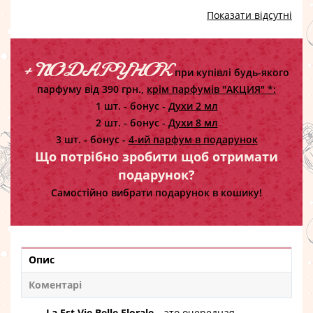
Показати відсутні
+ ПОДАРУНОК
при купівлі будь-якого
парфуму від 390 грн.,
крім парфумів "АКЦИЯ" *:
1 шт. - бонус -
Духи 2 мл
2 шт. - бонус -
Духи 8 мл
3 шт. - бонус -
4-ий парфум в подарунок
Що потрібно зробити щоб отримати
подарунок?
Самостійно вибрати подарунок в кошику!
Опис
Коментарі
La Est Vie Belle Florale
– это очередная