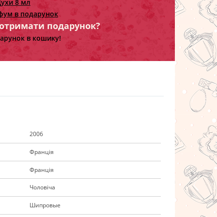
ухи 8 мл
фум в подарунок
 отримати подарунок?
арунок в кошику!
2006
Франція
Франція
Чоловіча
Шипровые