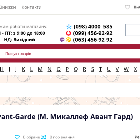
Знижки
Контакти
Ви
(098) 4000 585
жим роботи магазину:
(099) 456-92-92
 - ПТ: з 9:00 до 18:00
(063) 456-92-92
 - НД: Вихідний
H
I
J
K
L
M
N
O
P
Q
R
S
T
U
V
W
X
Avant-Garde (М. Микаллеф Авант Гард)
Ре