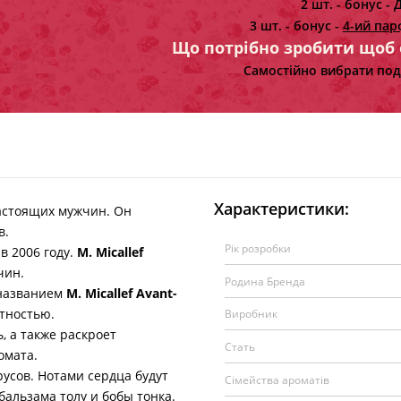
2 шт. - бонус -
Д
3 шт. - бонус -
4-ий пар
Що потрібно зробити щоб
Самостійно вибрати под
Характеристики:
астоящих мужчин. Он
в.
Рік розробки
 2006 году.
M. Micallef
чин.
Родина Бренда
названием
M. Micallef Avant-
тностью.
Виробник
а также раскроет
Стать
омата.
сов. Нотами сердца будут
Сімейства ароматів
бальзама толу и бобы тонка.