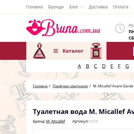
Головна
Бренди
Блог
Доставка
Оплата
Ре
ПН
СБ
Каталог
A
B
C
D
E
F
G
Головна
Парфуми оригінали
M. Micallef Avant-Garde
Туалетная вода M. Micallef 
Бренд:
M. Micallef
Артикул:
6574