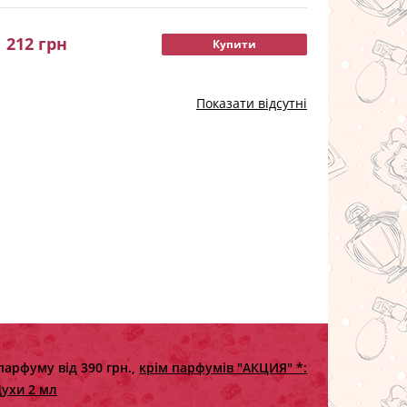
212
грн
Купити
Показати відсутні
парфуму від 390 грн.,
крім парфумів "АКЦИЯ" *:
ухи 2 мл