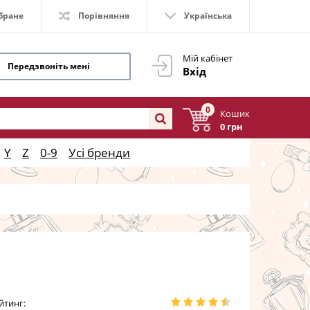
бране
Порівняння
Українська
Мій кабінет
Передзвоніть мені
Вхід
0
Кошик
0 грн
Y
Z
0-9
Усі бренди
йтинг: