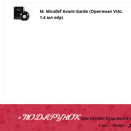
M. Micallef Avant-Garde (Оригинал VIAL
1.6 мл edp)
+ ПОДАРУНОК
при купівлі будь-якого 
1 шт. - бонус -
Д