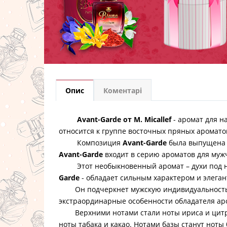
Опис
Коментарі
Avant-Garde от M. Micallef
- аромат для н
относится к группе восточных пряных аромато
Композиция
Avant-Garde
была выпущена в
Avant-Garde
входит в серию ароматов для муж
Этот необыкновенный аромат – духи под 
Garde
- обладает сильным характером и элеган
Он подчеркнет мужскую индивидуальность, 
экстраординарные особенности обладателя ар
Верхними нотами стали ноты ириса и цитру
ноты табака и какао. Нотами базы станут ноты 