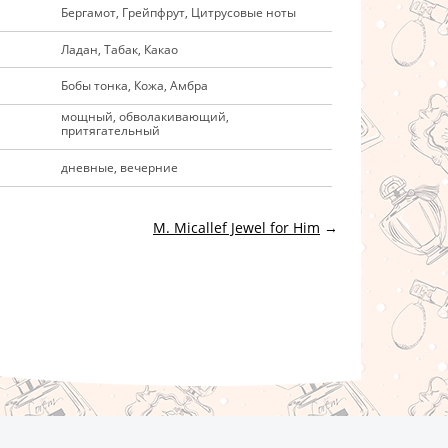
Бергамот, Грейпфрут, Цитрусовые ноты
Ладан, Табак, Какао
Бобы тонка, Кожа, Амбра
мощный, обволакивающий,
притягательный
дневные, вечерние
M. Micallef Jewel for Him
→