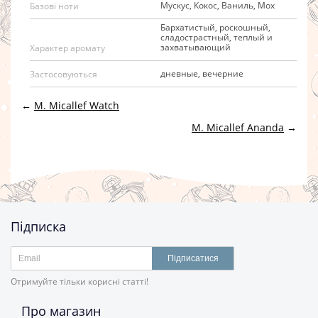
Мускус, Кокос, Ваниль, Мох
Базові ноти
Бархатистый, роскошный,
сладострастный, теплый и
захватывающий
Характер аромату
дневные, вечерние
Застосовуються
←
M. Micallef Watch
M. Micallef Ananda
→
Підписка
Підписатися
Отримуйте тільки корисні статті!
Про магазин