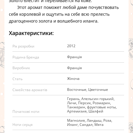
золото блестит и переливается на коже.
Этот аромат поможет любой даме почувствовать
себя королевой и ощутить на себе всю прелесть
драгоценного золота и волшебного иланга.
Характеристики:
2012
Рік розробки
Франція
Родина Бренда
Франція
Виробник
Жіноча
Стать
Восточные, Цветочные
Сімейства ароматів
Герань, Апельсин горький,
Личи, Персик, Розмарин,
Танжерин, фруктовые ноты,
Артемизия, Шалфей
Початкові ноти
Магнолия, Ландыш, Роза,
Иланг, Сандал, Мята
Ноти серця