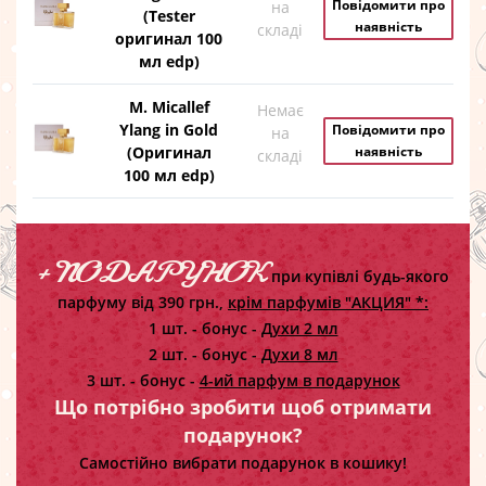
Повідомити про
на
(Tester
наявність
складі
оригинал 100
мл edp)
M. Micallef
Немає
Ylang in Gold
Повідомити про
на
(Оригинал
наявність
складі
100 мл edp)
+ ПОДАРУНОК
при купівлі будь-якого
парфуму від 390 грн.,
крім парфумів "АКЦИЯ" *:
1 шт. - бонус -
Духи 2 мл
2 шт. - бонус -
Духи 8 мл
3 шт. - бонус -
4-ий парфум в подарунок
Що потрібно зробити щоб отримати
подарунок?
Самостійно вибрати подарунок в кошику!