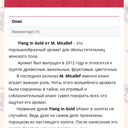
Опис
Коментарі (1)
Ylang in Gold от M. Micallef
– это
порошкообразный аромат для обольстительниц
женского пола.
Аромат был выпущен в 2012 году и относится к
группе древесные, ванильные, фруктовые, цветочные.
В последних релизах
M. Micallef
именно иланг
играет важную роль. Ноты этого волшебного аромата
были сохранены в тайне, но игривый и
соблазнительный иланг сумел покорить всех, кто
ощутил его аромат.
Название духов
Ylang in Gold
(Иланг в золоте) не
случайно. Ведь духи на самом деле пронизаны
порошком из настоящего золота. После нанесения это