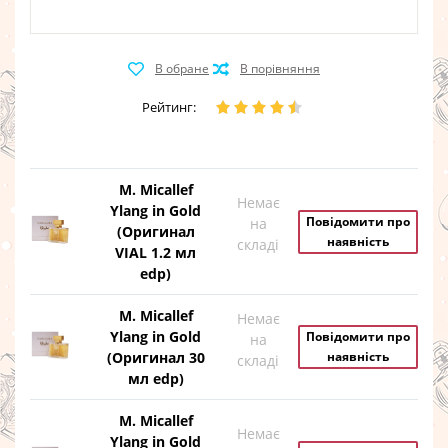
Рейтинг:
M. Micallef
Немає
Ylang in Gold
Повідомити про
на
(Оригинал
наявність
складі
VIAL 1.2 мл
edp)
M. Micallef
Немає
Ylang in Gold
Повідомити про
на
(Оригинал 30
наявність
складі
мл edp)
M. Micallef
Немає
Ylang in Gold