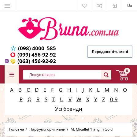
Ua
(098) 4000 585
Передзвоніть мені
(099) 456-92-92
(063) 456-92-92
0
A
B
C
D
E
F
G
H
I
J
K
L
M
N
O
P
Q
R
S
T
U
V
W
X
Y
Z
0-9
Усі бренди
Головна
Парфуми оригінали
M. Micallef Ylang in Gold