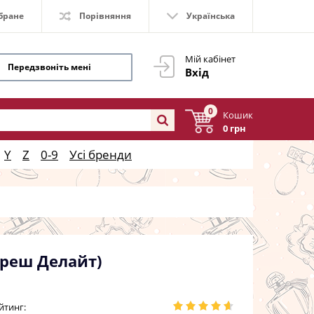
бране
Порівняння
Українська
Мій кабінет
Передзвоніть мені
Вхід
0
Кошик
0 грн
Y
Z
0-9
Усі бренди
Фреш Делайт)
йтинг: