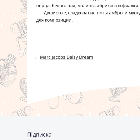
перца, белого чая, малины, абрикоса и фиалки.
Душистые, сладковатые ноты амбры и муску
для композиции.
←
Marc Jacobs Daisy Dream
Підписка