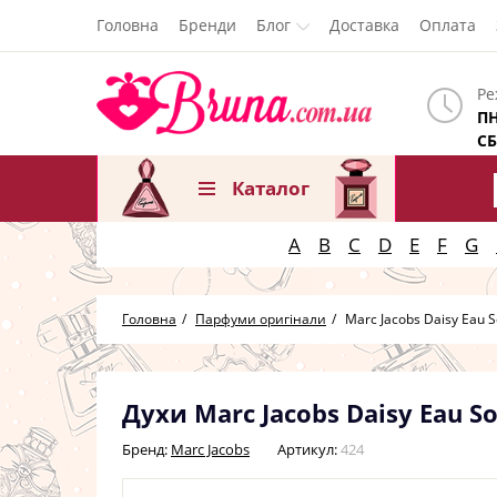
Головна
Бренди
Блог
Доставка
Оплата
Ре
ПН
СБ
Каталог
A
B
C
D
E
F
G
Головна
Парфуми оригінали
Marc Jacobs Daisy Eau S
Духи Marc Jacobs Daisy Eau 
Бренд:
Marc Jacobs
Артикул:
424