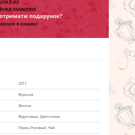
ухи 8 мл
фум в подарунок
 отримати подарунок?
арунок в кошику!
2011
Франція
Жіноча
Фруктовые, Цветочные
Перец Розовый, Чай