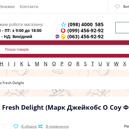
Знижки
Контакти
Ви
(098) 4000 585
жим роботи магазину:
(099) 456-92-92
 - ПТ: з 9:00 до 18:00
(063) 456-92-92
 - НД: Вихідний
H
I
J
K
L
M
N
O
P
Q
R
S
T
U
V
W
X
o Fresh Delight
So Fresh Delight (Марк Джейкобс О Соу 
Ре