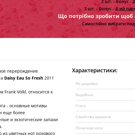
2 шт. - бонус -
Д
3 шт. - бонус -
4-ий пар
Що потрібно зробити щоб
Самостійно вибрати под
Характеристики:
вое перерождение
та
Daisy Eau So Fresh
2011
Рік розробки
ank Völkl, относится к
Виробник
та - основные мотивы
Стать
и еще более
Сімейства ароматів
елые и экзотические запахи
а.
Початкові ноти
из цветных нот розового