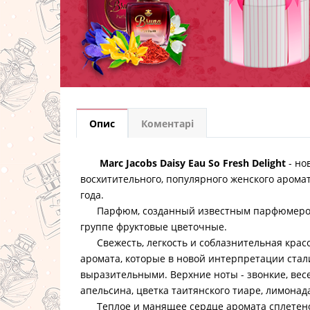
Опис
Коментарі
Marc Jacobs Daisy Eau So Fresh Delight
- но
восхитительного, популярного женского арома
года.
Парфюм, созданный известным парфюмером Fr
группе фруктовые цветочные.
Свежесть, легкость и соблазнительная красо
аромата, которые в новой интерпретации стал
выразительными. Верхние ноты - звонкие, вес
апельсина, цветка таитянского тиаре, лимонад
Теплое и манящее сердце аромата сплетено 